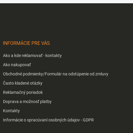
d
Z
a
á
c
p
i
e
ä
p
t
r
i
v
INFORMÁCIE PRE VÁS
e
k
y
Ako a kde reklamovať - kontakty
v
ý
Ako nakupovať
p
Obchodné podmienky/Formulár na odstúpenie od zmluvy
i
s
Často kladené otázky
u
Reklamačný poriadok
Doprava a možnosť platby
Kontakty
Informácie o spracúvaní osobných údajov - GDPR