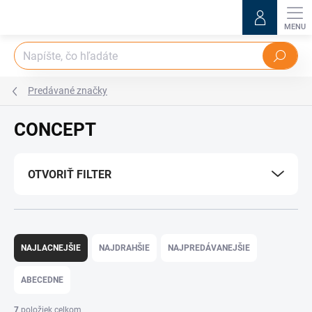
Prejsť
na
obsah
Hľadať
Predávané značky
CONCEPT
OTVORIŤ FILTER
R
a
NAJLACNEJŠIE
NAJDRAHŠIE
NAJPREDÁVANEJŠIE
d
e
ABECEDNE
n
i
7
položiek celkom