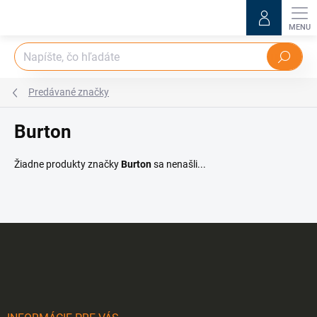
Prejsť
na
obsah
Hľadať
Predávané značky
Burton
Žiadne produkty značky
Burton
sa nenašli...
Z
á
p
ä
t
i