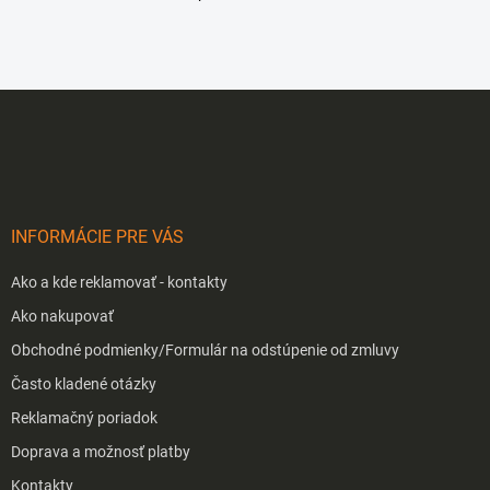
O
v
l
á
d
Z
a
á
c
p
i
e
ä
p
t
r
i
v
INFORMÁCIE PRE VÁS
e
k
y
Ako a kde reklamovať - kontakty
v
ý
Ako nakupovať
p
Obchodné podmienky/Formulár na odstúpenie od zmluvy
i
s
Často kladené otázky
u
Reklamačný poriadok
Doprava a možnosť platby
Kontakty