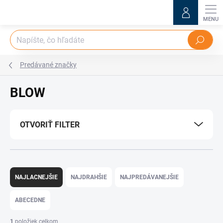
Prejsť
na
obsah
Hľadať
Predávané značky
BLOW
OTVORIŤ FILTER
R
a
NAJLACNEJŠIE
NAJDRAHŠIE
NAJPREDÁVANEJŠIE
d
e
ABECEDNE
n
i
1
položiek celkom