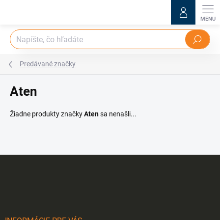
Prejsť
na
obsah
Hľadať
Predávané značky
Aten
Žiadne produkty značky
Aten
sa nenašli...
Z
á
p
ä
t
i