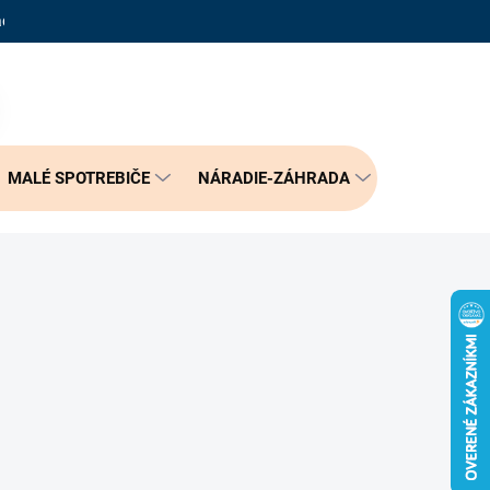
adené otázky
Reklamačný poriadok
Doprava a možnosť platby
PRÁZDNY KOŠÍK
NÁKUPNÝ
KOŠÍK
MALÉ SPOTREBIČE
NÁRADIE-ZÁHRADA
BÝVANIE