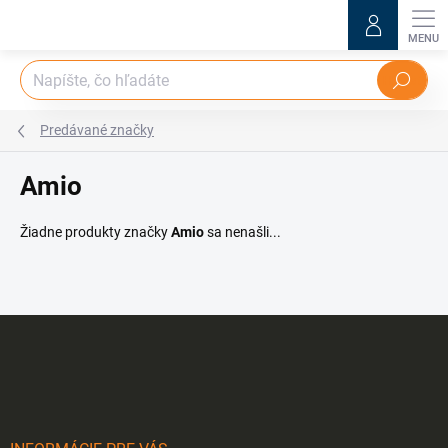
Prejsť
na
obsah
Hľadať
Predávané značky
Amio
Žiadne produkty značky
Amio
sa nenašli...
Z
á
p
ä
t
i