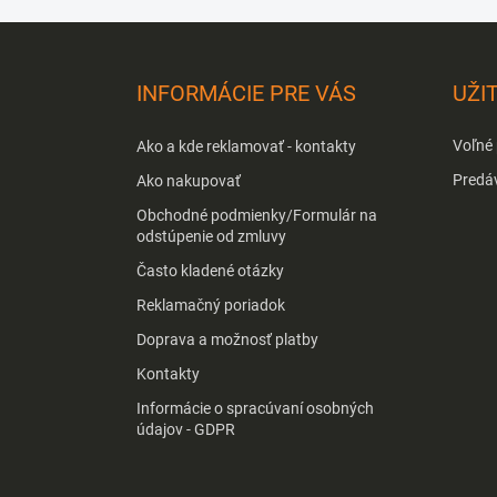
Z
á
p
INFORMÁCIE PRE VÁS
UŽI
ä
t
Voľné
Ako a kde reklamovať - kontakty
i
e
Predá
Ako nakupovať
Obchodné podmienky/Formulár na
odstúpenie od zmluvy
Často kladené otázky
Reklamačný poriadok
Doprava a možnosť platby
Kontakty
Informácie o spracúvaní osobných
údajov - GDPR