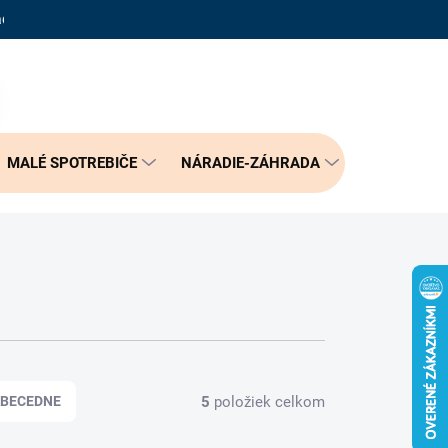
adené otázky
Reklamačný poriadok
Doprava a možnosť platby
PRÁZDNY KOŠÍK
NÁKUPNÝ
KOŠÍK
MALÉ SPOTREBIČE
NÁRADIE-ZÁHRADA
BÝVANIE
5
položiek celkom
BECEDNE