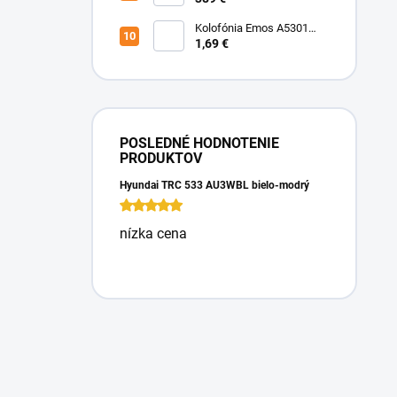
Kolofónia Emos A5301
16g
1,69 €
POSLEDNÉ HODNOTENIE
PRODUKTOV
Hyundai TRC 533 AU3WBL bielo-modrý
nízka cena