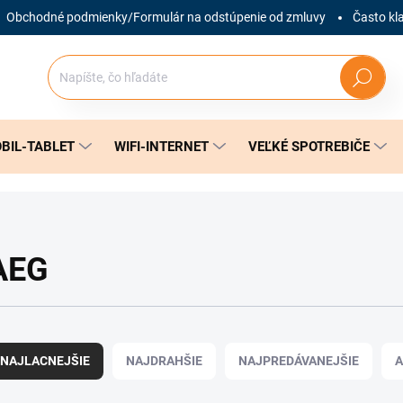
Obchodné podmienky/Formulár na odstúpenie od zmluvy
Často kl
Hľadať
BIL-TABLET
WIFI-INTERNET
VEĽKÉ SPOTREBIČE
AEG
NAJLACNEJŠIE
NAJDRAHŠIE
NAJPREDÁVANEJŠIE
A