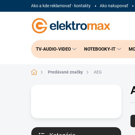
Prejsť
Ako a kde reklamovať - kontakty
Ako nakupovať
na
obsah
TV-AUDIO-VIDEO
NOTEBOOKY-IT
MO
Domov
Predávané značky
AEG
B
o
č
n
R
ý
a
p
d
a
e
n