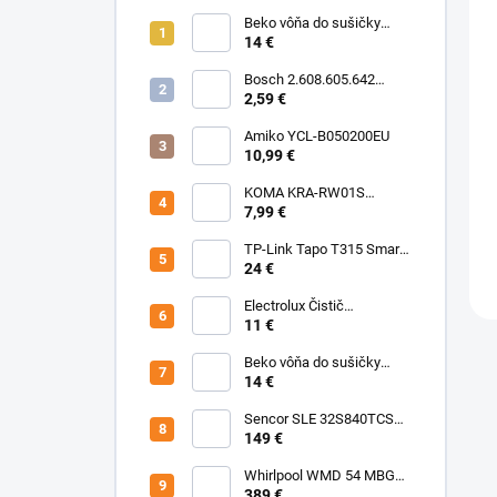
Beko vôňa do sušičky
Floral BFFL16 Chémia
14 €
Bosch 2.608.605.642
Brúsny list C430, 5-kusové
2,59 €
balenie 125 mm, 80
Amiko YCL-B050200EU
10,99 €
KOMA KRA-RW01S
(Rowenta Ru,Rb) Sáčky
7,99 €
TP-Link Tapo T315 Smart
teplotný a vlhkostný
24 €
senzor
Electrolux Čistič
nerezových povrchov
11 €
500ml M3SCS301 Chémia
Beko vôňa do sušičky
Fresh BFFR16 Chémia
14 €
Sencor SLE 32S840TCSB
TV
149 €
Whirlpool WMD 54 MBG
Mikrovlnka vstavaná
389 €