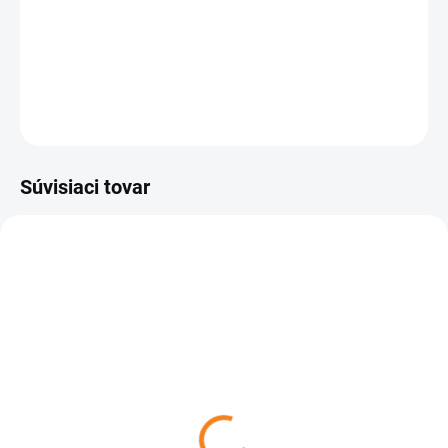
SKLADOM
(1 KS)
cena:
−
+
Pridať do košíka
OPÝTAŤ SA
Súvisiaci tovar
SKLADOM
SKLADOM
(1 KS)
(2 KS)
Hama 220829 nástenný
Solight 1MK40 držiak TV