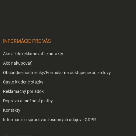
Z
á
p
ä
t
i
INFORMÁCIE PRE VÁS
e
Ako a kde reklamovať - kontakty
Ako nakupovať
Obchodné podmienky/Formulár na odstúpenie od zmluvy
Často kladené otázky
Reklamačný poriadok
Doprava a možnosť platby
Kontakty
Informácie o spracúvaní osobných údajov - GDPR