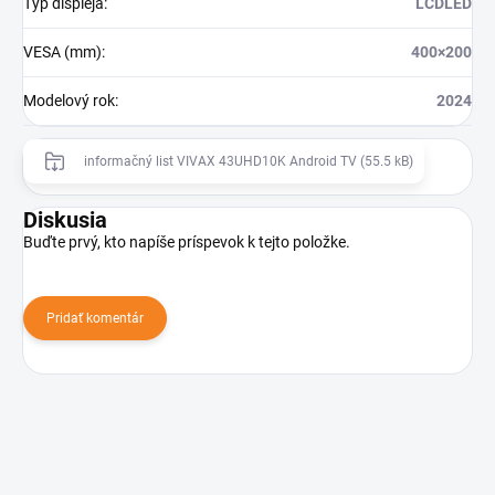
Typ displeja
:
LCDLED
VESA (mm)
:
400×200
Modelový rok
:
2024
informačný list VIVAX 43UHD10K Android TV (55.5 kB)
Diskusia
Buďte prvý, kto napíše príspevok k tejto položke.
Pridať komentár