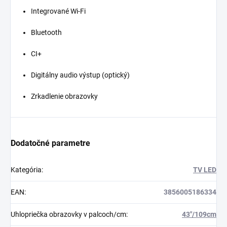
Integrované Wi-Fi
Bluetooth
CI+
Digitálny audio výstup (optický)
Zrkadlenie obrazovky
Dodatočné parametre
Kategória
:
TV LED
EAN
:
3856005186334
Uhlopriečka obrazovky v palcoch/cm
:
43"/109cm