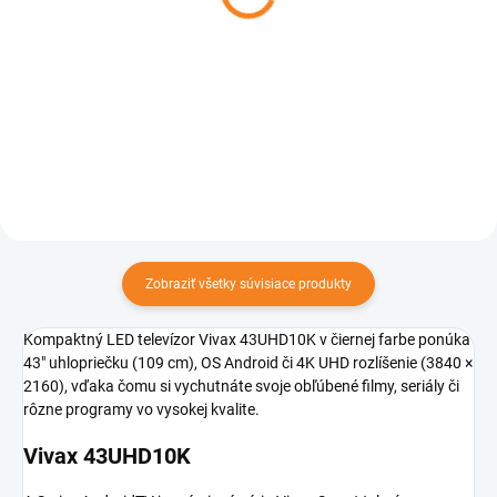
400x400 35kg 32`-65`
29 €
Držiak TV
Do košíka
29 €
Do košíka
Zobraziť všetky súvisiace produkty
Kompaktný LED televízor Vivax 43UHD10K v čiernej farbe ponúka
43" uhlopriečku (109 cm), OS Android či 4K UHD rozlíšenie (3840 ×
2160), vďaka čomu si vychutnáte svoje obľúbené filmy, seriály či
rôzne programy vo vysokej kvalite.
Vivax 43UHD10K