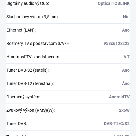
Digitálny audio výstup
:
OpticalTOSLINK
Slúchadlový výstup 3,5 mm
:
Nie
Ethernet (LAN)
:
Áno
Rozmery TV s podstavcom Š/V/H
:
958x612x223
Hmotnosť TV s podstavcom
:
6.7
Tuner DVB-S2 (satelit)
:
Áno
Tuner DVB-T2 (terestriál)
:
Áno
Operačný systém
:
AndroidTV
Zvukový výkon (RMS)(W)
:
2x6W
Tuner DVB
:
DVB-T2/C/S2