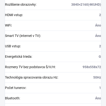
Rozlíšenie obrazovky
:
3840×2160(4KUHD)
HDMI vstup
:
2
WiFi
:
Áno
Smart TV (internet v TV)
:
Áno
USB vstup
:
2
Energetická trieda
:
G
Rozmery TV bez podstavca Š/V/H
:
958x558x72
Technológia spracovania obrazu Hz
:
50Hz
Počet tunerov
:
1
Bluetooth
:
Áno