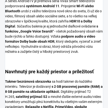
A Series AndroidTV je prémiová séria Vivax Smart televízorov
podporovaná
systémom Android 11
. Pripojenie
Wi-Fi alebo
Bluetooth
urobí z vášho televízora nové okno do sveta, či už ide o
video, filmový obsah alebo sociálne siete, a to všetko na veľkej
obrazovke v špičkovej kvalite, ktorá zahŕňa
HDR10 a Dolby
Digital
. Súčasťou balenia je aj jednoduché diaľkové ovládanie
s
funkciou „Google Voice Search“
- všetok požadovaný obsah vám
bude rýchlo a ľahko dostupný. Vďaka
podpore audio a video
formátov Dolby bude obsah HDR
, ktorý sledujete, vyzerať a znieť
veľkolepo. Vychutnáte si obraz, ktorý odráža pôvodnú víziu
režiséra a zažijete čistý a hlboký priestorový zvuk.
Navrhnutý pre každý priestor a príležitosť
Takmer bezrámová obrazovka
sa hodí takmer do každého
interiéru. Televízor je dodávaný
s 2 GB pracovnej pamäte (RAM) a
8 GB pamäte na ukladanie aplikácií.
Digitálny prijímač T2
H.265,
satelitný prijímač S2
a mnohé ďalšie externé audio/video
konektory umožňujú plnú konektivitu ku všetkým vašim externým
zariadeniam.
Relaxujte s Netflix, PrimeVideo, sledujte