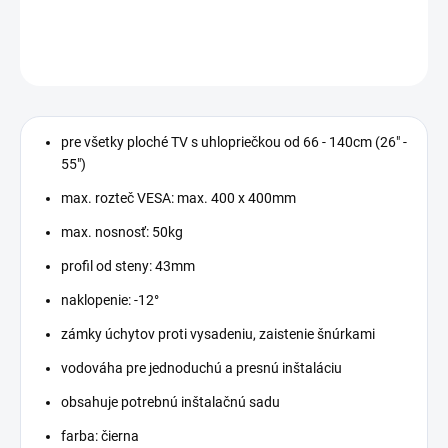
−
+
Pridať do košíka
OPÝTAŤ SA
pre všetky ploché TV s uhlopriečkou od 66 - 140cm (26" -
55")
max. rozteč VESA: max. 400 x 400mm
max. nosnosť: 50kg
profil od steny: 43mm
naklopenie: -12°
zámky úchytov proti vysadeniu, zaistenie šnúrkami
vodováha pre jednoduchú a presnú inštaláciu
obsahuje potrebnú inštalačnú sadu
farba: čierna