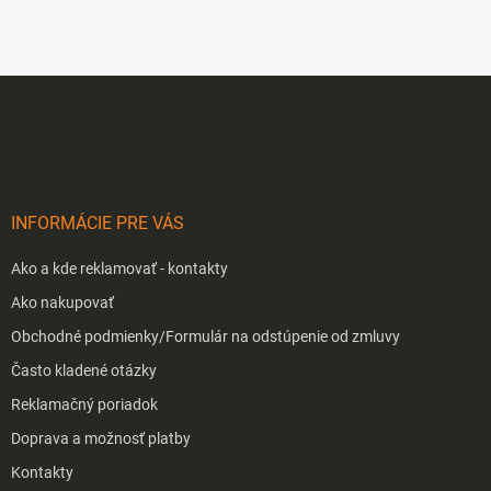
Z
á
p
ä
t
i
INFORMÁCIE PRE VÁS
e
Ako a kde reklamovať - kontakty
Ako nakupovať
Obchodné podmienky/Formulár na odstúpenie od zmluvy
Často kladené otázky
Reklamačný poriadok
Doprava a možnosť platby
Kontakty