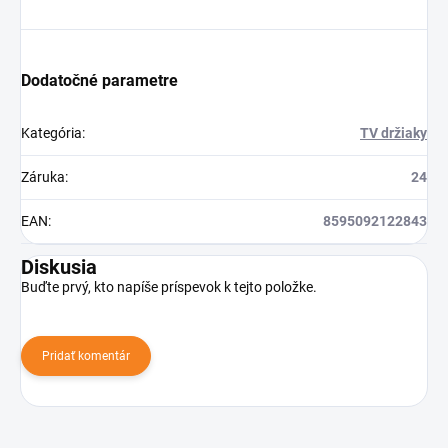
Dodatočné parametre
Kategória
:
TV držiaky
Záruka
:
24
EAN
:
8595092122843
Diskusia
Buďte prvý, kto napíše príspevok k tejto položke.
Pridať komentár