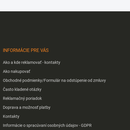
Z
á
p
ä
t
i
INFORMÁCIE PRE VÁS
e
Ako a kde reklamovať - kontakty
Ako nakupovať
Obchodné podmienky/Formulár na odstúpenie od zmluvy
Často kladené otázky
Reklamačný poriadok
Doprava a možnosť platby
Kontakty
Informácie o spracúvaní osobných údajov - GDPR