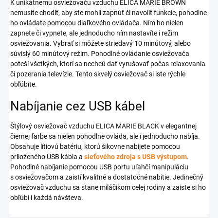
K unikátnemu osviežovaču vzduchu ELICA MARIE BROWN
nemusíte chodiť, aby ste mohli zapnúť či navoliť funkcie, pohodlne
ho ovládate pomocou diaľkového ovládača. Ním ho nielen
zapnete či vypnete, ale jednoducho ním nastavíte i režim
osviežovania. Vybrať si môžete striedavý 10 minútový, alebo
súvislý 60 minútový režim. Pohodlné ovládanie osviežovača
poteší všetkých, ktorí sa nechcú dať vyrušovať počas relaxovania
či pozerania televízie. Tento skvelý osviežovač si iste rýchle
obľúbite.
Nabíjanie cez USB kábel
Štýlový osviežovač vzduchu ELICA MARIE BLACK v elegantnej
čiernej farbe sa nielen pohodlne ovláda, ale i jednoducho nabíja.
Obsahuje lítiovú batériu, ktorú šikovne nabijete pomocou
priloženého USB kábla a
sieťového zdroja s USB výstupom
.
Pohodlné nabíjanie pomocou USB portu uľahčí manipuláciu
s osviežovačom a zaistí kvalitné a dostatočné nabitie. Jedinečný
osviežovač vzduchu sa stane miláčikom celej rodiny a zaiste si ho
obľúbi i každá návšteva.