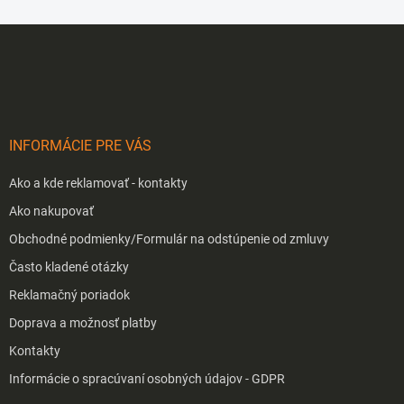
Z
á
p
ä
t
i
INFORMÁCIE PRE VÁS
e
Ako a kde reklamovať - kontakty
Ako nakupovať
Obchodné podmienky/Formulár na odstúpenie od zmluvy
Často kladené otázky
Reklamačný poriadok
Doprava a možnosť platby
Kontakty
Informácie o spracúvaní osobných údajov - GDPR