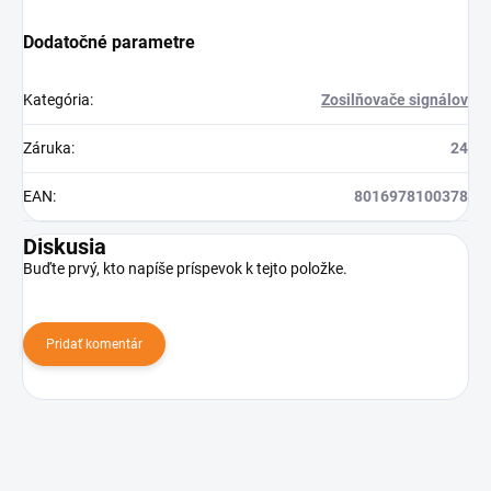
Dodatočné parametre
Kategória
:
Zosilňovače signálov
Záruka
:
24
EAN
:
8016978100378
Diskusia
Buďte prvý, kto napíše príspevok k tejto položke.
Pridať komentár