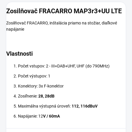
Zosilňovač FRACARRO MAP3r3+UU LTE
Zosilňovač FRACARRO, inštalácia priamo na stožiar, diaľkové
napájanie
Vlastnosti
Počet vstupov: 2 - III+DAB+UHF, UHF (do 790MHz)
Počet výstupov: 1
Konektory: 3x F-konektor
Zosiľnenie:
28, 28dB
Maximálna výstupná úroveň:
112, 116dBuV
Napájanie: 12
V / 60mA