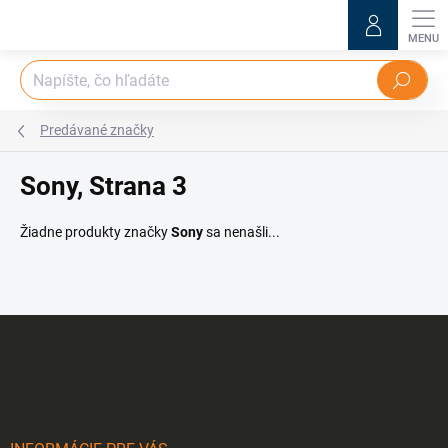
Prejsť
na
obsah
Hľadať
Predávané značky
Sony
, Strana 3
Žiadne produkty značky
Sony
sa nenašli...
Z
á
p
ä
t
i