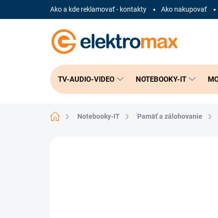
Prejsť
Ako a kde reklamovať - kontakty
Ako nakupovať
na
obsah
TV-AUDIO-VIDEO
NOTEBOOKY-IT
MO
Domov
Notebooky-IT
Pamäť a zálohovanie
Neohodnotené
Podrobnosti hodnote