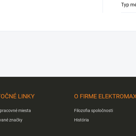
Typ mé
TOČNÉ LINKY
O FIRME ELEKTROMA
 pracovné miesta
Filozofia spoločnosti
vané značky
História