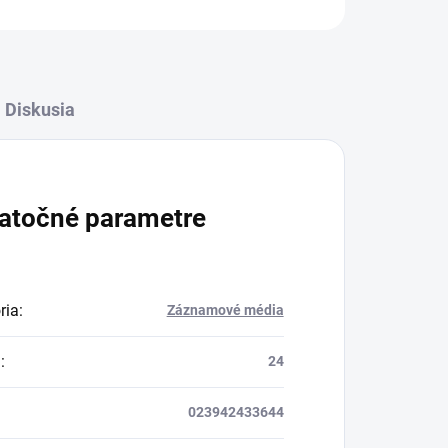
Diskusia
atočné parametre
ria
:
Záznamové média
a
:
24
023942433644