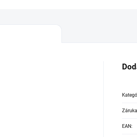
Dod
Kategó
Záruk
EAN
: