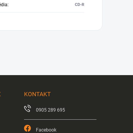
dia
:
CD-R
X
KONTAKT
0905 289 695
Facebook