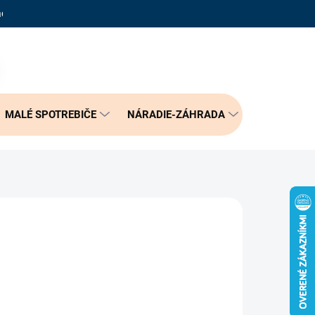
adené otázky
Reklamačný poriadok
Doprava a možnosť platby
PRÁZDNY KOŠÍK
NÁKUPNÝ
KOŠÍK
MALÉ SPOTREBIČE
NÁRADIE-ZÁHRADA
BÝVANIE