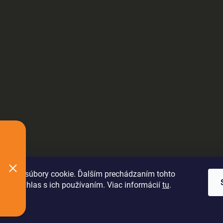
oužíva súbory cookie. Ďalším prechádzaním tohto
jete súhlas s ich používaním. Viac informácií
tu
.
ie
.