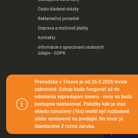
Často kladené otázky
Reklamačný poriadok
Doprava a možnosť platby
Kontakty
Informácie o spracúvaní osobných
údajov - GDPR
Prevádzka v Trnave je od 26.5.2026 trvale
zatvorená. Eshop bude fungovať až do
odvolania výpredajom tovaru - ceny sa budú
postupne nastavovať. Položky kde je stav
Tento web p
skladu označený (1ks) mohli byť rozbalené
webu vyjadru
alebo vystavené na predajni. Na tovar je
štandardne 2 ročná záruka.
Nastaven
Copyright 2026
Elektromax.sk
. Všetky práva vyhradené