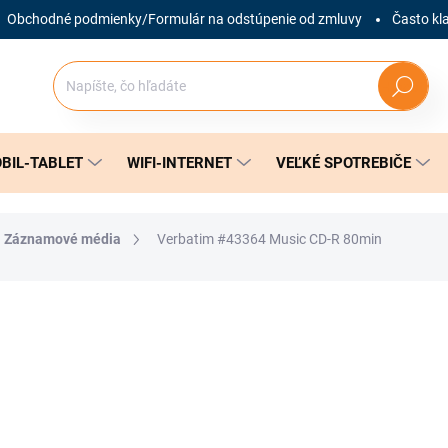
Obchodné podmienky/Formulár na odstúpenie od zmluvy
Často kl
Hľadať
BIL-TABLET
WIFI-INTERNET
VEĽKÉ SPOTREBIČE
Záznamové média
Verbatim #43364 Music CD-R 80min
nia
ZNAČKA:
VERBATIM
1,20 €
Jednotková
SKLADOM
(1 KS)
cena: