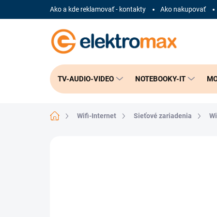
Prejsť
Ako a kde reklamovať - kontakty
Ako nakupovať
na
obsah
TV-AUDIO-VIDEO
NOTEBOOKY-IT
MO
Domov
Wifi-Internet
Sieťové zariadenia
Wi
Neohodnotené
Podrobnosti hodnote