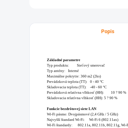
Popis
Základné parametre
Typ produktu: Sieťový smerovač
Typ antény: Interné
Maximálne pokrytie: 360 m2 (2ks)
Prevádzková teplota (TT): 0 - 40 °C
Skladovacia teplota (TT): -40 - 60 °C
Prevádzková relatívna vlhkosť (HH): 10 ? 90 %
Skladovacia relatívna vlhkosť (HH): 5 ? 90 %
Funkcie bezdrôtovej siete LAN
Wi-Fi pásmo: Dvojpásmové (2,4 GHz / 5 GHz)
Najvyšší štandard Wi-Fi: Wi-Fi 6 (802.11ax)
Wi-Fi štandardy: 802.11a, 802.11b, 802.11g, Wi-Fi 