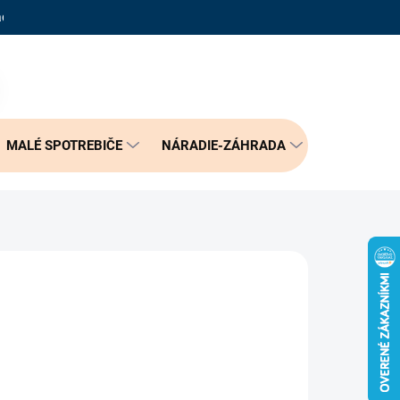
adené otázky
Reklamačný poriadok
Doprava a možnosť platby
PRÁZDNY KOŠÍK
NÁKUPNÝ
KOŠÍK
MALÉ SPOTREBIČE
NÁRADIE-ZÁHRADA
BÝVANIE