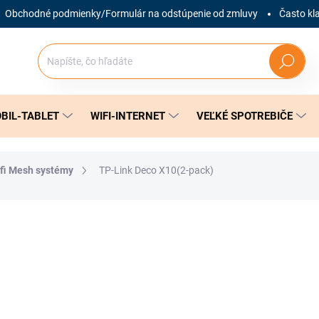
Obchodné podmienky/Formulár na odstúpenie od zmluvy
Často kl
Hľadať
BIL-TABLET
WIFI-INTERNET
VEĽKÉ SPOTREBIČE
fi Mesh systémy
TP-Link Deco X10(2-pack)
nia
ZNAČKA:
TP-LINK
79 €
Jednotková
SKLADOM
(1 KS)
cena: