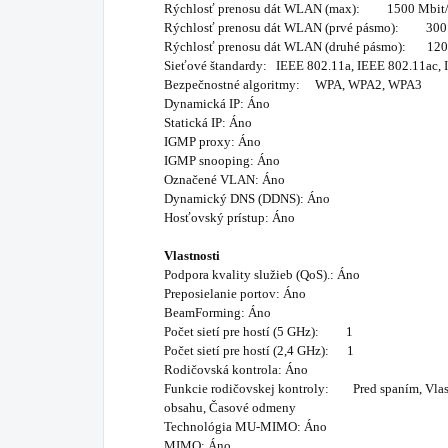
Rýchlosť prenosu dát WLAN (max): 1500 Mbit/
Rýchlosť prenosu dát WLAN (prvé pásmo): 300 
Rýchlosť prenosu dát WLAN (druhé pásmo): 120
Sieťové štandardy: IEEE 802.11a, IEEE 802.11ac, 
Bezpečnostné algoritmy: WPA, WPA2, WPA3
Dynamická IP: Áno
Statická IP: Áno
IGMP proxy: Áno
IGMP snooping: Áno
Označené VLAN: Áno
Dynamický DNS (DDNS): Áno
Hosťovský prístup: Áno
Vlastnosti
Podpora kvality služieb (QoS).: Áno
Preposielanie portov: Áno
BeamForming: Áno
Počet sietí pre hostí (5 GHz): 1
Počet sietí pre hostí (2,4 GHz): 1
Rodičovská kontrola: Áno
Funkcie rodičovskej kontroly: Pred spaním, Vlastné
obsahu, Časové odmeny
Technológia MU-MIMO: Áno
MIMO: Áno