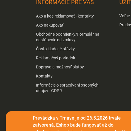
INFORMÁCIE PRE VÁS
UŽI
ä
t
Voľné
Ako a kde reklamovať - kontakty
i
e
Predá
Ako nakupovať
Obchodné podmienky/Formulár na
odstúpenie od zmluvy
Často kladené otázky
Reklamačný poriadok
Doprava a možnosť platby
Kontakty
Informácie o spracúvaní osobných
údajov - GDPR
Prevádzka v Trnave je od 26.5.2026 trvale
zatvorená. Eshop bude fungovať až do