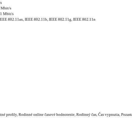
s
Mbit/s
1 Mbit/s
IEEE 802.11ax, IEEE 802.11b, IEEE 802.11g, IEEE 802.11n
 profily, Rodinné online časové hodnotenie, Rodinný čas, Čas vypnutia, Pozastave