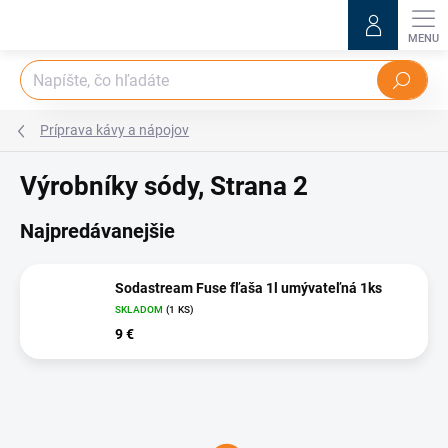
Prejsť
na
obsah
Hľadať
Príprava kávy a nápojov
Výrobníky sódy
, Strana 2
Najpredávanejšie
Sodastream Fuse fľaša 1l umývateľná 1ks
SKLADOM
(1 KS)
9 €