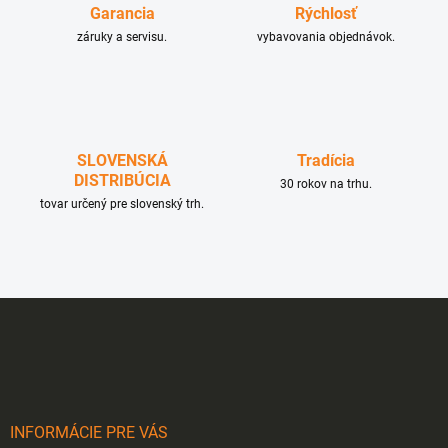
Garancia
Rýchlosť
záruky a servisu.
vybavovania objednávok.
SLOVENSKÁ
Tradícia
DISTRIBÚCIA
30 rokov na trhu.
tovar určený pre slovenský trh.
Z
á
p
ä
t
i
INFORMÁCIE PRE VÁS
e