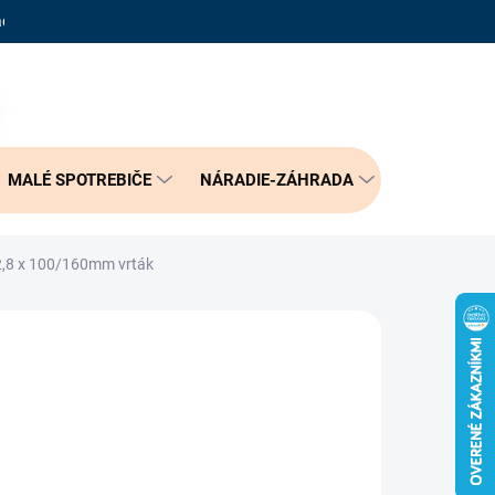
adené otázky
Reklamačný poriadok
Doprava a možnosť platby
PRÁZDNY KOŠÍK
NÁKUPNÝ
KOŠÍK
MALÉ SPOTREBIČE
NÁRADIE-ZÁHRADA
BÝVANIE
2,8 x 100/160mm vrták