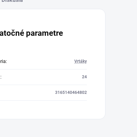
atočné parametre
ria
:
Vrtáky
a
:
24
3165140464802