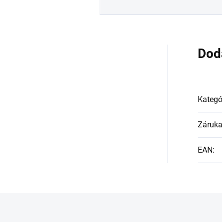
Dod
Kategó
Záruk
EAN
: