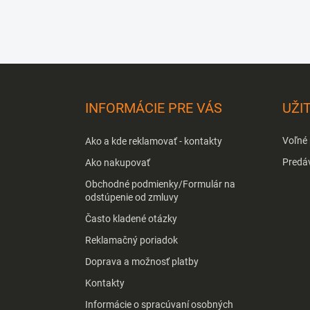
Z
á
p
INFORMÁCIE PRE VÁS
UŽI
ä
t
Voľné
Ako a kde reklamovať - kontakty
i
e
Predá
Ako nakupovať
Obchodné podmienky/Formulár na
odstúpenie od zmluvy
Často kladené otázky
Reklamačný poriadok
Doprava a možnosť platby
Kontakty
Informácie o spracúvaní osobných