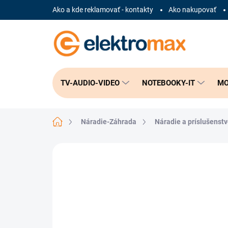
Prejsť
Ako a kde reklamovať - kontakty
Ako nakupovať
na
obsah
TV-AUDIO-VIDEO
NOTEBOOKY-IT
MO
Domov
Náradie-Záhrada
Náradie a príslušenst
Neohodnotené
Podrobnosti hodnote