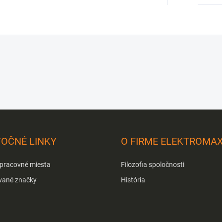
TOČNÉ LINKY
O FIRME ELEKTROMA
 pracovné miesta
Filozofia spoločnosti
vané značky
História