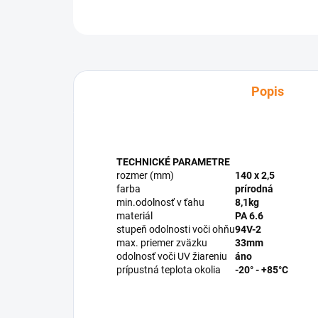
Popis
TECHNICKÉ PARAMETRE
rozmer (mm)
140 x 2,5
farba
prírodná
min.odolnosť v ťahu
8,1kg
materiál
PA 6.6
stupeň odolnosti voči ohňu
94V-2
max. priemer zväzku
33mm
odolnosť voči UV žiareniu
áno
prípustná teplota okolia
-20° - +85°C