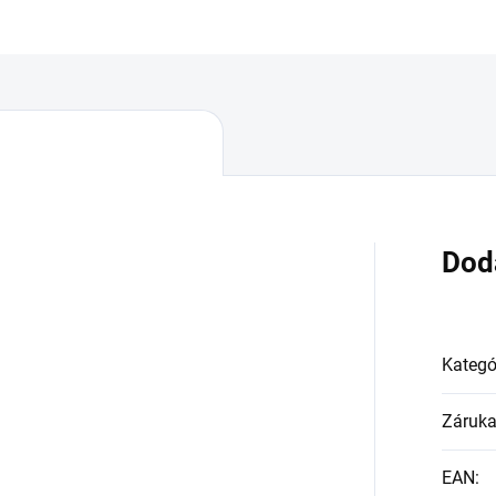
Dod
Kategó
Záruk
EAN
: