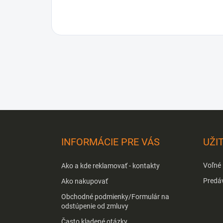
Z
á
p
INFORMÁCIE PRE VÁS
UŽI
ä
t
Voľné
Ako a kde reklamovať - kontakty
i
e
Predá
Ako nakupovať
Obchodné podmienky/Formulár na
odstúpenie od zmluvy
Často kladené otázky