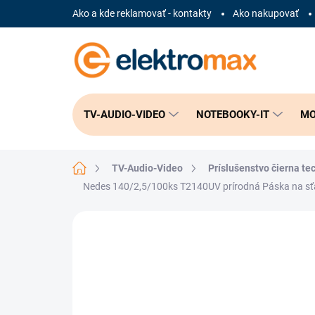
Prejsť
Ako a kde reklamovať - kontakty
Ako nakupovať
na
obsah
TV-AUDIO-VIDEO
NOTEBOOKY-IT
MO
Domov
TV-Audio-Video
Príslušenstvo čierna te
Nedes 140/2,5/100ks T2140UV prírodná Páska na sť
Neohodnotené
Podrobnosti hodnote