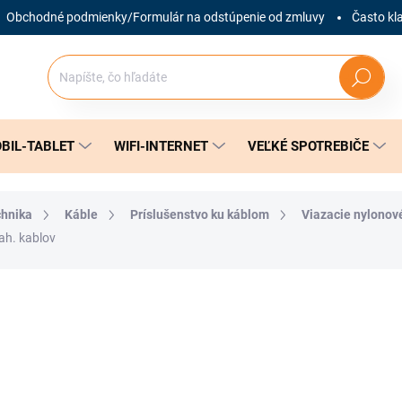
Obchodné podmienky/Formulár na odstúpenie od zmluvy
Často kl
Hľadať
BIL-TABLET
WIFI-INTERNET
VEĽKÉ SPOTREBIČE
chnika
Káble
Príslušenstvo ku káblom
Viazacie nylonov
ah. kablov
nia
ZNAČKA:
NEDES
1,49 €
Jednotková
SKLADOM
(1 KS)
cena: