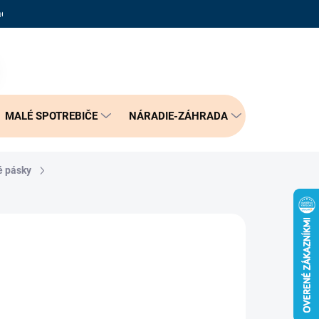
adené otázky
Reklamačný poriadok
Doprava a možnosť platby
PRÁZDNY KOŠÍK
NÁKUPNÝ
KOŠÍK
MALÉ SPOTREBIČE
NÁRADIE-ZÁHRADA
BÝVANIE
é pásky