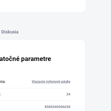
Diskusia
atočné parametre
ria
:
Viazacie nylonové pásky
a
:
24
8585040906038