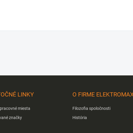
TOČNÉ LINKY
O FIRME ELEKTROMA
 pracovné miesta
Filozofia spoločnosti
vané značky
História