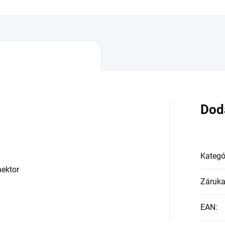
Dod
Kategó
nektor
Záruk
EAN
: