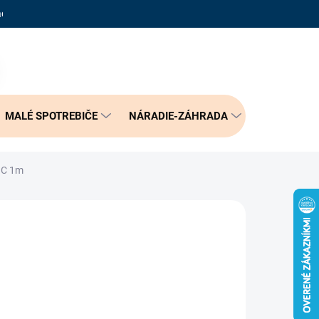
adené otázky
Reklamačný poriadok
Doprava a možnosť platby
PRÁZDNY KOŠÍK
NÁKUPNÝ
KOŠÍK
MALÉ SPOTREBIČE
NÁRADIE-ZÁHRADA
BÝVANIE
 C 1m