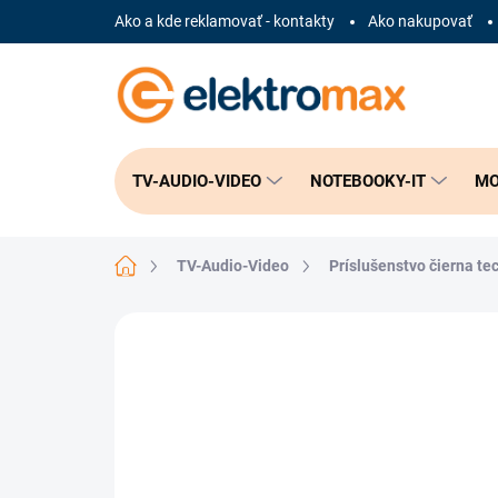
Prejsť
Ako a kde reklamovať - kontakty
Ako nakupovať
na
obsah
TV-AUDIO-VIDEO
NOTEBOOKY-IT
MO
Domov
TV-Audio-Video
Príslušenstvo čierna te
Neohodnotené
Podrobnosti hodnote