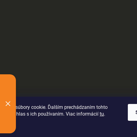
oužíva súbory cookie. Ďalším prechádzaním tohto
jete súhlas s ich používaním. Viac informácií
tu
.
ie
.