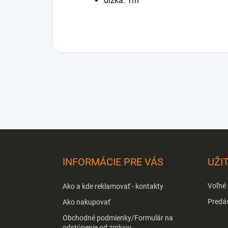
dĺžka: 1m
Z
á
p
INFORMÁCIE PRE VÁS
UŽI
ä
t
Voľné
Ako a kde reklamovať - kontakty
i
e
Predá
Ako nakupovať
Obchodné podmienky/Formulár na
odstúpenie od zmluvy