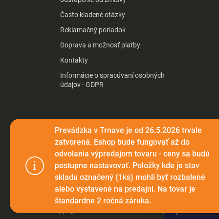
Často kladené otázky
Reklamačný poriadok
Doprava a možnosť platby
Kontakty
Informácie o spracúvaní osobných
údajov - GDPR
Prevádzka v Trnave je od 26.5.2026 trvale
zatvorená. Eshop bude fungovať až do
odvolania výpredajom tovaru - ceny sa budú
postupne nastavovať. Položky kde je stav
Tento web p
skladu označený (1ks) mohli byť rozbalené
webu vyjadru
alebo vystavené na predajni. Na tovar je
štandardne 2 ročná záruka.
Nastaven
Copyright 2026
Elektromax.sk
. Všetky práva vyhradené