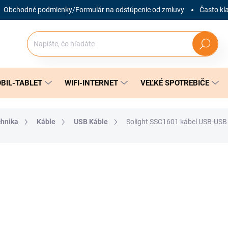
Obchodné podmienky/Formulár na odstúpenie od zmluvy
Často kl
Hľadať
BIL-TABLET
WIFI-INTERNET
VEĽKÉ SPOTREBIČE
chnika
Káble
USB Káble
Solight SSC1601 kábel USB-USB
nia
ZNAČKA:
SOLIGHT
4,99 €
Jednotková
SKLADOM
(4 KS)
cena: