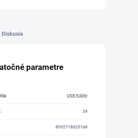
Diskusia
atočné parametre
ria
:
USB Káble
a
:
24
8592718025168