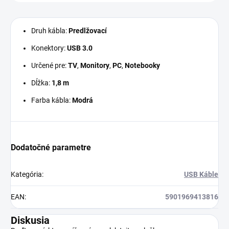
Druh kábla:
Predlžovací
Konektory:
USB 3.0
Určené pre:
TV
,
Monitory
,
PC
,
Notebooky
Dĺžka:
1,8 m
Farba kábla:
Modrá
Dodatočné parametre
Kategória
:
USB Káble
EAN
:
5901969413816
Diskusia