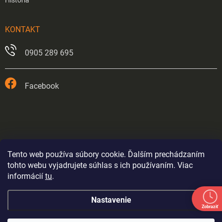
História
KONTAKT
0905 289 695
Facebook
Tento web používa súbory cookie. Ďalším prechádzaním
tohto webu vyjadrujete súhlas s ich používaním. Viac
informácií
tu
.
Prevádzka v Trnave je od 26.5.2026 trvale zatvorená.
Nastavenie
Eshop bude fungovať až do odvolania výpredajom
Zobraziť
tovaru - ceny sa budú postupne nastavovať. Položky kde
je stav skladu označený (1ks) mohli byť rozbalené alebo