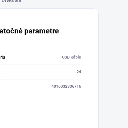
atočné parametre
ria
:
USB Káble
a
:
24
4016032336716