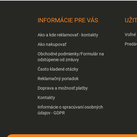
Z
á
p
INFORMÁCIE PRE VÁS
UŽI
ä
t
Voľné
Ako a kde reklamovať - kontakty
i
e
Predá
Ako nakupovať
Obchodné podmienky/Formulár na
odstúpenie od zmluvy
Často kladené otázky
Reklamačný poriadok
Doprava a možnosť platby
Kontakty
Informácie o spracúvaní osobných
údajov - GDPR