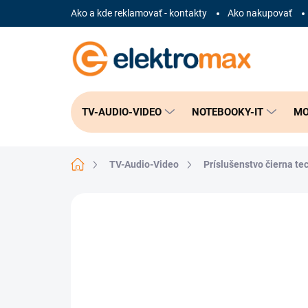
Prejsť
Ako a kde reklamovať - kontakty
Ako nakupovať
na
obsah
TV-AUDIO-VIDEO
NOTEBOOKY-IT
MO
Domov
TV-Audio-Video
Príslušenstvo čierna te
Neohodnotené
Podrobnosti hodnote