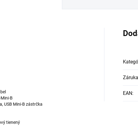
Dod
Kategó
Záruk
bel
EAN
:
Mini-B
a, USB Mini-B zástrčka
ový tienený