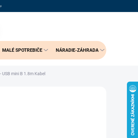
adené otázky
Reklamačný poriadok
Doprava a možnosť platby
PRÁZDNY KOŠÍK
NÁKUPNÝ
KOŠÍK
MALÉ SPOTREBIČE
NÁRADIE-ZÁHRADA
BÝVANIE
- USB mini B 1.8m Kabel