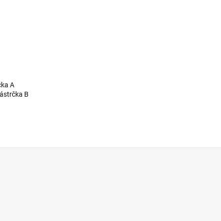
čka A
zástrčka B