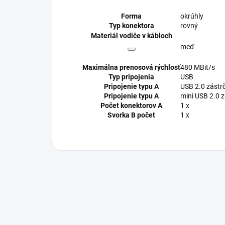
Forma
okrúhly
Typ konektora
rovný
Materiál vodiče v kábloch
meď
Maximálna prenosová rýchlosť
480 MBit/s
Typ pripojenia
USB
Pripojenie typu A
USB 2.0 zástr
Pripojenie typu A
mini USB 2.0 
Počet konektorov A
1 x
Svorka B počet
1 x