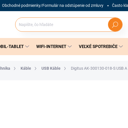
Obchodné podmienky/Formulár na odstúpenie od zmluvy
Často kl
Hľadať
BIL-TABLET
WIFI-INTERNET
VEĽKÉ SPOTREBIČE
chnika
Káble
USB Káble
Digitus AK-300130-018-S USB A 
nia
ZNAČKA:
DIGITUS
2,99 €
Jednotková
SKLADOM
(1 KS)
cena: