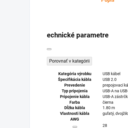
echnické parametre
Porovnať v kategórii
Kategória výrobku
USB kábel
Špecifikácia kábla
USB 2.0
Prevedenie
prepojovací ká
Typ pripojenia
USB-A na USB-
Pripojenie kábla
USB-A zástrčk
Farba
čierna
Dĺžka kábla
1.80 m
Vlastnosti kábla
guľatý, dvojžil
AWG
28