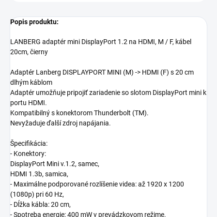
Popis produktu:
LANBERG adaptér mini DisplayPort 1.2 na HDMI, M / F, kábel
20cm, čierny
Adaptér Lanberg DISPLAYPORT MINI (M) -> HDMI (F) s 20 cm
dlhým káblom
Adaptér umožňuje pripojiť zariadenie so slotom DisplayPort mini k
portu HDMI.
Kompatibilný s konektorom Thunderbolt (TM).
Nevyžaduje ďalší zdroj napájania.
Špecifikácia:
- Konektory:
DisplayPort Mini v.1.2, samec,
HDMI 1.3b, samica,
- Maximálne podporované rozlíšenie videa: až 1920 x 1200
(1080p) pri 60 Hz,
- Dĺžka kábla: 20 cm,
- Spotreba energie: 400 mW v prevádzkovom režime.