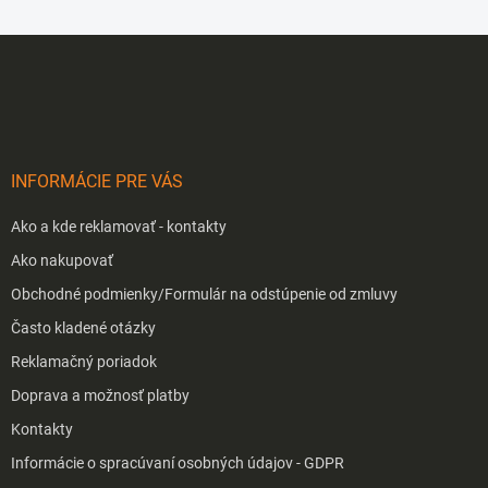
Z
á
p
ä
t
i
INFORMÁCIE PRE VÁS
e
Ako a kde reklamovať - kontakty
Ako nakupovať
Obchodné podmienky/Formulár na odstúpenie od zmluvy
Často kladené otázky
Reklamačný poriadok
Doprava a možnosť platby
Kontakty
Informácie o spracúvaní osobných údajov - GDPR