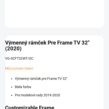
−
+
Pridať do košíka
OPÝTAŤ SA
Výmenný rámček Pre Frame TV 32"
(2020)
VG-SCFT32WT/XC
Môj zoznam želaní
Výmenný rámček pre Frame TV 32"
Biela farba
Pre modelové rady 2019-2020
Customizable Frame