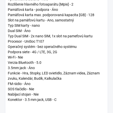
Rozlíšenie hlavného fotoaparátu [Mpix] -
2
Pamäťová karta - podpora -
Áno
Pamäťová karta max. podporovaná kapacita [GB] -
128
Slot na pamäťovú kartu -
Ano, samostatný
Typ SIM karty -
nano
Dual SIM -
Áno
Typ Dual SIM -
2x nano SIM, 1x slot na pameťovú kartu
Procesor -
UniSoc T107
Operačný systém -
bez operačného systému
Podpora siete -
4G / LTE, 3G, 2G
Wi-Fi -
Nie
Verzia Bluetooth -
5.0
3.5mm jack -
Áno
Funkcie -
Hra, Stopky, LED svietidlo, Záznam videa, Záznam
zvuku, Kalendár, Budík, Kalkulačka
FM rádio -
Áno
SOS tlačidlo -
Nie
Nabíjací stojan -
Nie
Konektor -
3.5 mm jack, USB - C