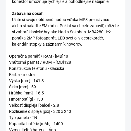
konektor umožňuje rýchlejšie a pohodlnejšie nabíjanie.
Zábava na dosah
Užite si svoju obľúbenú hudbu vďaka MP3 prehrávaču
alebo si nalaďte FM rádio. Pokiaľ sa chcete zabaviť, môžete
si zahrať klasické hry ako Had a Sokoban. MB4280 tiež
ponúka 2MP fotoaparát, LED svetlo, videorekordér,
kalendár, stopky a záznamník hovorov.
Operačná pamäť / RAM - [MB]
48
Vnútorná pamäť / ROM - [MB]
128
Konštrukcia telefónu -
klasická
Farba -
modrá
Výška [mm] -
141.3
Šírka [mm] -
59
Hrúbka [mm] -
16.5
Hmotnosť [g] -
130
Veľkosť displeja [palce] -
2.8
Rozlíšenie displeja [pix] -
320 x 240
Typ panelu -
TN
Kapacita batérie [mAh] -
1400
Vymeniteľná batéria -
Áno