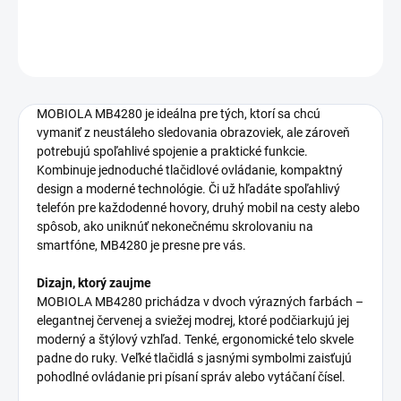
−
+
Pridať do košíka
OPÝTAŤ SA
MOBIOLA MB4280 je ideálna pre tých, ktorí sa chcú
vymaniť z neustáleho sledovania obrazoviek, ale zároveň
potrebujú spoľahlivé spojenie a praktické funkcie.
Kombinuje jednoduché tlačidlové ovládanie, kompaktný
design a moderné technológie. Či už hľadáte spoľahlivý
telefón pre každodenné hovory, druhý mobil na cesty alebo
spôsob, ako uniknúť nekonečnému skrolovaniu na
smartfóne, MB4280 je presne pre vás.
Dizajn, ktorý zaujme
MOBIOLA MB4280 prichádza v dvoch výrazných farbách –
elegantnej červenej a sviežej modrej, ktoré podčiarkujú jej
moderný a štýlový vzhľad. Tenké, ergonomické telo skvele
padne do ruky. Veľké tlačidlá s jasnými symbolmi zaisťujú
pohodlné ovládanie pri písaní správ alebo vytáčaní čísel.