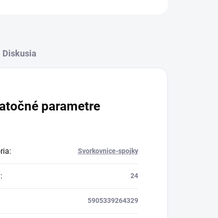
Diskusia
atočné parametre
ria
:
Svorkovnice-spojky
a
:
24
5905339264329