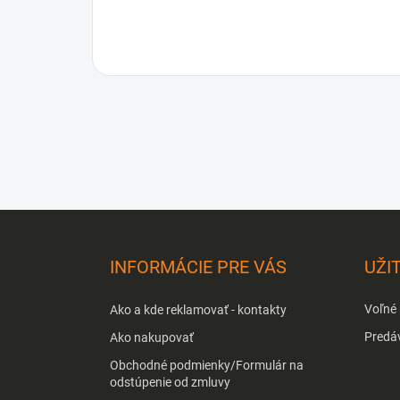
Z
á
p
INFORMÁCIE PRE VÁS
UŽI
ä
t
Voľné
Ako a kde reklamovať - kontakty
i
e
Predá
Ako nakupovať
Obchodné podmienky/Formulár na
odstúpenie od zmluvy