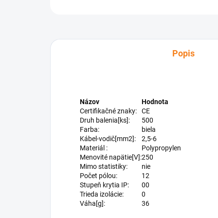
Popis
Názov
Hodnota
Certifikačné znaky:
CE
Druh balenia[ks]:
500
Farba:
biela
Kábel-vodič[mm2]:
2,5-6
Materiál :
Polypropylen
Menovité napätie[V]:
250
Mimo statistiky:
nie
Počet pólou:
12
Stupeň krytia IP:
00
Trieda izolácie:
0
Váha[g]:
36