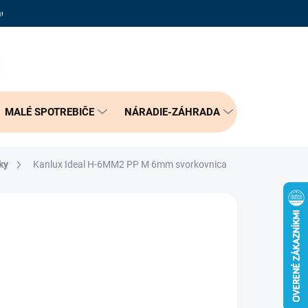
adené otázky
Reklamačný poriadok
Doprava a možnosť platby
PRÁZDNY KOŠÍK
NÁKUPNÝ
KOŠÍK
MALÉ SPOTREBIČE
NÁRADIE-ZÁHRADA
BÝVANIE
ky
Kanlux Ideal H-6MM2 PP M 6mm svorkovnica