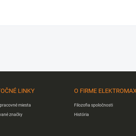
TOČNÉ LINKY
O FIRME ELEKTROMA
 pracovné miesta
Filozofia spoločnosti
vané značky
História