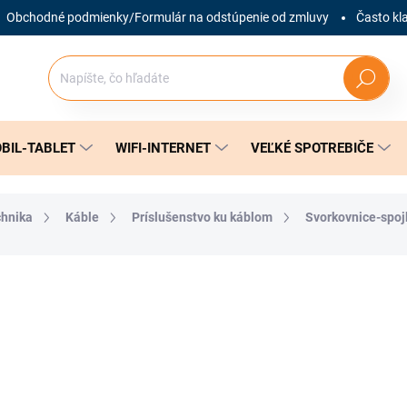
Obchodné podmienky/Formulár na odstúpenie od zmluvy
Často kl
Hľadať
BIL-TABLET
WIFI-INTERNET
VEĽKÉ SPOTREBIČE
chnika
Káble
Príslušenstvo ku káblom
Svorkovnice-spoj
nia
ZNAČKA:
KANLUX
1,69 €
Jednotková
SKLADOM
(3 KS)
cena: