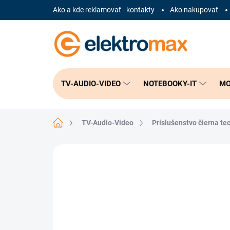
Prejsť
Ako a kde reklamovať - kontakty
Ako nakupovať
na
obsah
TV-AUDIO-VIDEO
NOTEBOOKY-IT
MO
Domov
TV-Audio-Video
Príslušenstvo čierna te
Neohodnotené
Podrobnosti hodnote