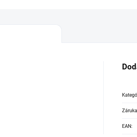
Dod
Kategó
Záruk
EAN
: