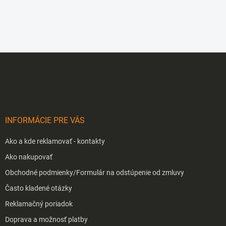
Z
á
p
ä
t
i
INFORMÁCIE PRE VÁS
e
Ako a kde reklamovať - kontakty
Ako nakupovať
Obchodné podmienky/Formulár na odstúpenie od zmluvy
Často kladené otázky
Reklamačný poriadok
Doprava a možnosť platby