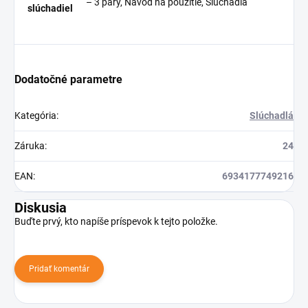
– 3 páry, Návod na použitie, Slúchadlá
slúchadiel
Dodatočné parametre
Kategória
:
Slúchadlá
Záruka
:
24
EAN
:
6934177749216
Diskusia
Buďte prvý, kto napíše príspevok k tejto položke.
Pridať komentár