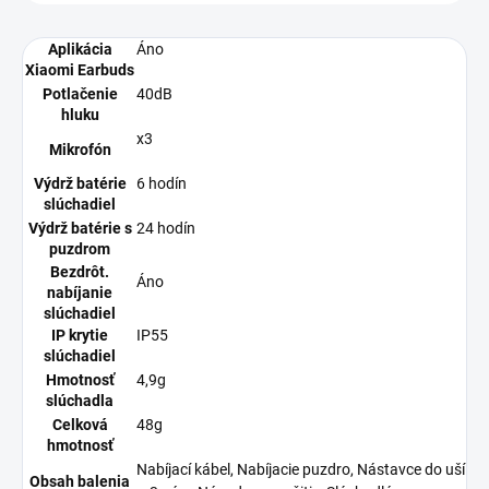
Aplikácia
Áno
Xiaomi Earbuds
Potlačenie
40dB
hluku
x3
Mikrofón
Výdrž batérie
6 hodín
slúchadiel
Výdrž batérie s
24 hodín
puzdrom
Bezdrôt.
Áno
nabíjanie
slúchadiel
IP krytie
IP55
slúchadiel
Hmotnosť
4,9g
slúchadla
Celková
48g
hmotnosť
Nabíjací kábel, Nabíjacie puzdro, Nástavce do uší
Obsah balenia