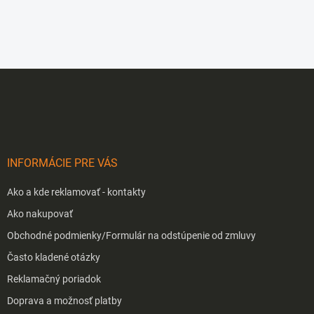
Z
á
p
ä
t
i
INFORMÁCIE PRE VÁS
e
Ako a kde reklamovať - kontakty
Ako nakupovať
Obchodné podmienky/Formulár na odstúpenie od zmluvy
Často kladené otázky
Reklamačný poriadok
Doprava a možnosť platby