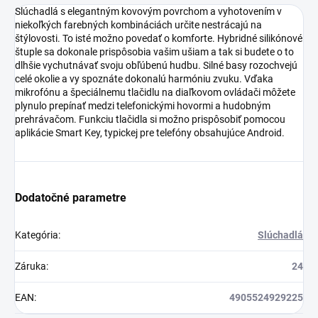
Slúchadlá s elegantným kovovým povrchom a vyhotovením v
niekoľkých farebných kombináciách určite nestrácajú na
štýlovosti. To isté možno povedať o komforte. Hybridné silikónové
štuple sa dokonale prispôsobia vašim ušiam a tak si budete o to
dlhšie vychutnávať svoju obľúbenú hudbu. Silné basy rozochvejú
celé okolie a vy spoznáte dokonalú harmóniu zvuku. Vďaka
mikrofónu a špeciálnemu tlačidlu na diaľkovom ovládači môžete
plynulo prepínať medzi telefonickými hovormi a hudobným
prehrávačom. Funkciu tlačidla si možno prispôsobiť pomocou
aplikácie Smart Key, typickej pre telefóny obsahujúce Android.
Dodatočné parametre
Kategória
:
Slúchadlá
Záruka
:
24
EAN
:
4905524929225