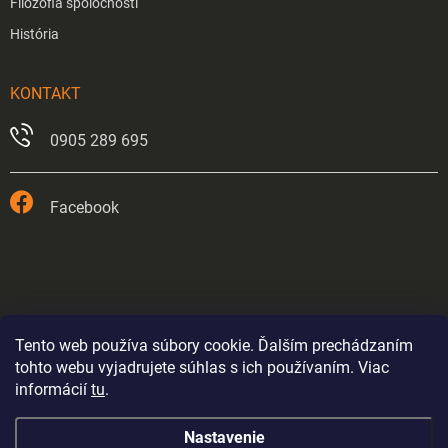
Filozofia spoločnosti
História
KONTAKT
0905 289 695
Facebook
Tento web používa súbory cookie. Ďalším prechádzaním
tohto webu vyjadrujete súhlas s ich používaním. Viac
informácií
tu
.
Prevádzka v Trnave je od 26.5.2026 trvale zatvorená.
Nastavenie
Eshop bude fungovať až do odvolania výpredajom