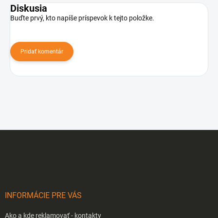
Diskusia
Buďte prvý, kto napíše príspevok k tejto položke.
Pridať komentár
Z
á
p
ä
t
i
INFORMÁCIE PRE VÁS
e
Ako a kde reklamovať - kontakty