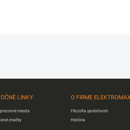
TOČNÉ LINKY
O FIRME ELEKTROMA
 pracovné miesta
Filozofia spoločnosti
vané značky
História