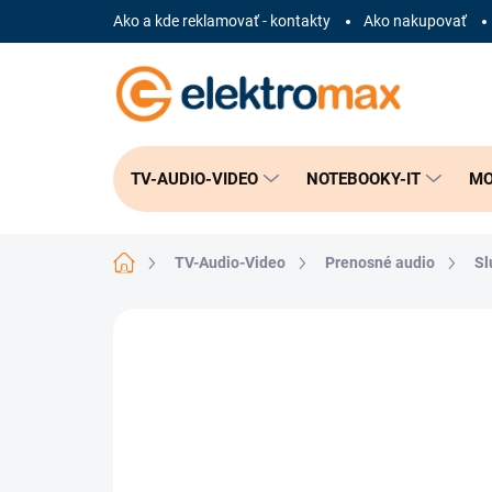
Prejsť
Ako a kde reklamovať - kontakty
Ako nakupovať
na
obsah
TV-AUDIO-VIDEO
NOTEBOOKY-IT
MO
Domov
TV-Audio-Video
Prenosné audio
Sl
Neohodnotené
Podrobnosti hodnote