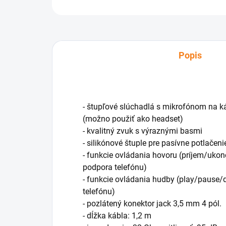
Popis
- štupľové slúchadlá s mikrofónom na ká
(možno použiť ako headset)
- kvalitný zvuk s výraznými basmi
- silikónové štuple pre pasívne potlačeni
- funkcie ovládania hovoru (príjem/ukon
podpora telefónu)
- funkcie ovládania hudby (play/pause
telefónu)
- pozlátený konektor jack 3,5 mm 4 pól.
- dĺžka kábla: 1,2 m