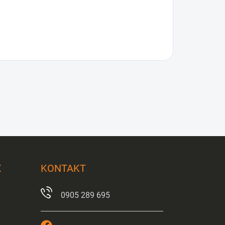
X
KONTAKT
0905 289 695