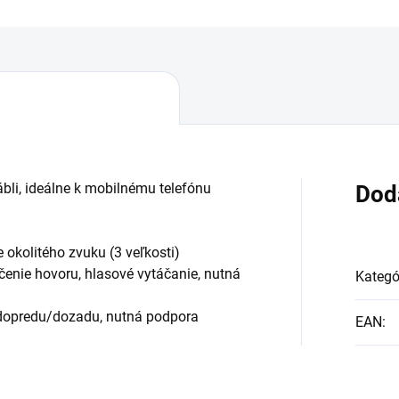
bli, ideálne k mobilnému telefónu
Dod
e okolitého zvuku (3 veľkosti)
čenie hovoru, hlasové vytáčanie, nutná
Kategó
/dopredu/dozadu, nutná podpora
EAN
: