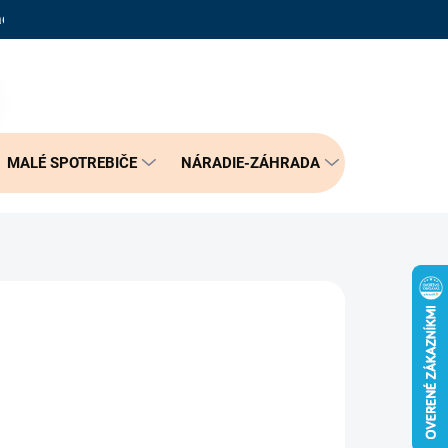
adené otázky
Reklamačný poriadok
Doprava a možnosť platby
PRÁZDNY KOŠÍK
NÁKUPNÝ
KOŠÍK
MALÉ SPOTREBIČE
NÁRADIE-ZÁHRADA
BÝVANIE