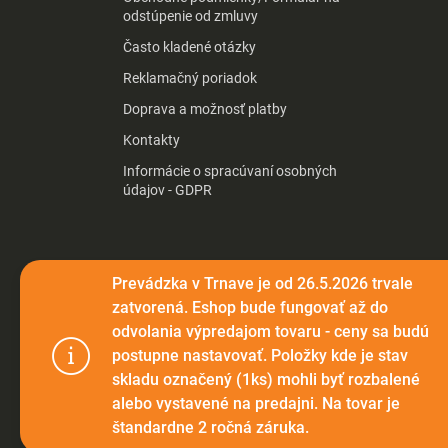
odstúpenie od zmluvy
Často kladené otázky
Reklamačný poriadok
Doprava a možnosť platby
Kontakty
Informácie o spracúvaní osobných
údajov - GDPR
Prevádzka v Trnave je od 26.5.2026 trvale
zatvorená. Eshop bude fungovať až do
odvolania výpredajom tovaru - ceny sa budú
postupne nastavovať. Položky kde je stav
Tento web p
skladu označený (1ks) mohli byť rozbalené
webu vyjadru
alebo vystavené na predajni. Na tovar je
štandardne 2 ročná záruka.
Nastaven
Copyright 2026
Elektromax.sk
. Všetky práva vyhradené