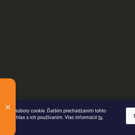
oužíva súbory cookie. Ďalším prechádzaním tohto
jete súhlas s ich používaním. Viac informácií
tu
.
ie
.