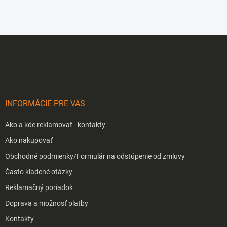
Z
á
p
ä
t
i
INFORMÁCIE PRE VÁS
e
Ako a kde reklamovať - kontakty
Ako nakupovať
Obchodné podmienky/Formulár na odstúpenie od zmluvy
Často kladené otázky
Reklamačný poriadok
Doprava a možnosť platby
Kontakty