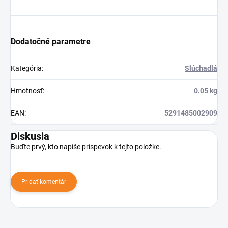
Dodatočné parametre
Kategória
:
Slúchadlá
Hmotnosť
:
0.05 kg
EAN
:
5291485002909
Diskusia
Buďte prvý, kto napíše príspevok k tejto položke.
Pridať komentár