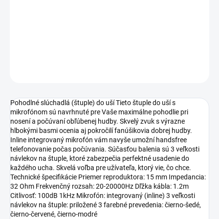
Jednotková
SKLADOM
(1 KS)
cena:
−
+
Pridať do košíka
OPÝTAŤ SA
Pohodlné slúchadlá (štuple) do uší Tieto štuple do uší s
mikrofónom sú navrhnuté pre Vaše maximálne pohodlie pri
nosení a počúvaní obľúbenej hudby. Skvelý zvuk s výrazne
hlbokými basmi ocenia aj pokročilí fanúšikovia dobrej hudby.
Inline integrovaný mikrofón vám navyše umožní handsfree
telefonovanie počas počúvania. Súčasťou balenia sú 3 veľkosti
návlekov na štuple, ktoré zabezpečia perfektné usadenie do
každého ucha. Skvelá voľba pre užívateľa, ktorý vie, čo chce.
Technické špecifikácie Priemer reproduktora: 15 mm Impedancia:
32 Ohm Frekvenčný rozsah: 20-20000Hz Dľžka kábla: 1.2m
Citlivosť: 100dB 1kHz Mikrofón: integrovaný (inline) 3 veľkosti
návlekov na štuple: priložené 3 farebné prevedenia: čierno-šedé,
čierno-červené, čierno-modré