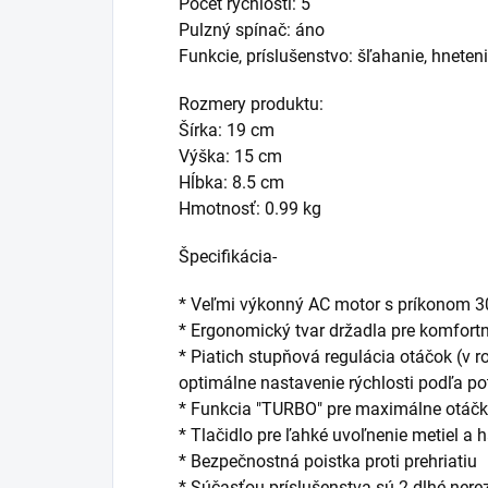
Počet rýchlostí: 5
Pulzný spínač: áno
Funkcie, príslušenstvo: šľahanie, hneten
Rozmery produktu:
Šírka: 19 cm
Výška: 15 cm
Hĺbka: 8.5 cm
Hmotnosť: 0.99 kg
Špecifikácia-
* Veľmi výkonný AC motor s príkonom 
* Ergonomický tvar držadla pre komfort
* Piatich stupňová regulácia otáčok (v 
optimálne nastavenie rýchlosti podľa po
* Funkcia "TURBO" pre maximálne otáč
* Tlačidlo pre ľahké uvoľnenie metiel a 
* Bezpečnostná poistka proti prehriatiu
* Súčasťou príslušenstva sú 2 dlhé nere