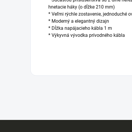
hnetacie háky (o dĺžke 210 mm)
* Veľmi rýchle zostavenie, jednoduché 
* Moderný a elegantný dizajn
* Dĺžka napájacieho kábla 1 m
* Výkyvná vývodka prívodného kábla
Z
á