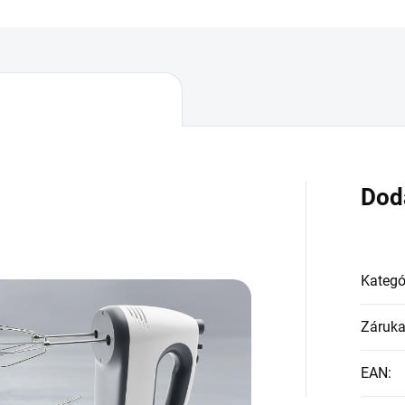
Dod
Kategó
Záruk
EAN
: