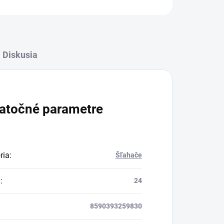
Diskusia
atočné parametre
ria
:
Šľahače
a
:
24
8590393259830