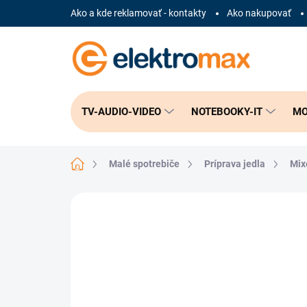
Prejsť
Ako a kde reklamovať - kontakty
Ako nakupovať
na
obsah
TV-AUDIO-VIDEO
NOTEBOOKY-IT
MO
Domov
Malé spotrebiče
Príprava jedla
Mix
Neohodnotené
Podrobnosti hodnote