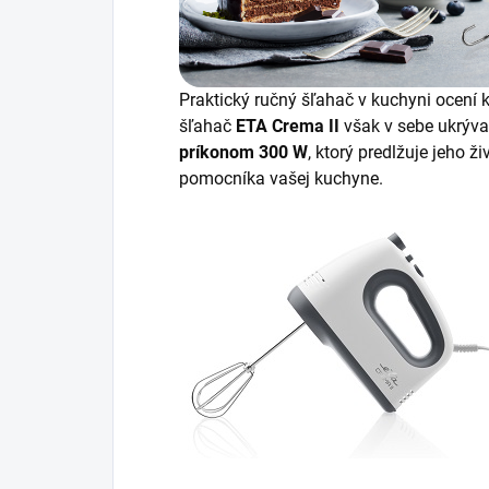
Praktický ručný šľahač v kuchyni ocení
šľahač
ETA Crema II
však v sebe ukrýva
príkonom 300 W
, ktorý predlžuje jeho ž
pomocníka vašej kuchyne.