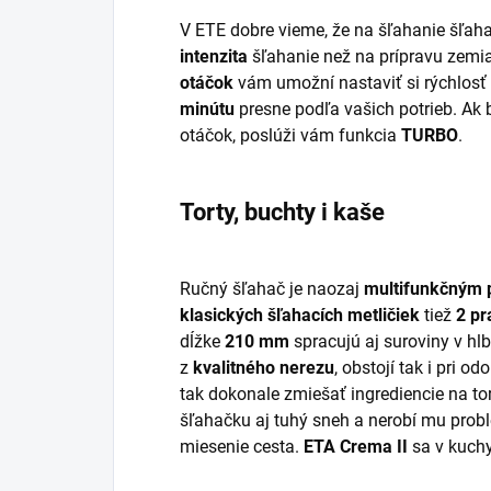
V ETE dobre vieme, že na šľahanie šľaha
intenzita
šľahanie než na prípravu zemi
otáčok
vám umožní nastaviť si rýchlosť
minútu
presne podľa vašich potrieb. Ak
otáčok, poslúži vám funkcia
TURBO
.
Torty, buchty i kaše
Ručný šľahač je naozaj
multifunkčným
klasických šľahacích metličiek
tiež
2 pr
dĺžke
210 mm
spracujú aj suroviny v hl
z
kvalitného nerezu
, obstojí tak i pri 
tak dokonale zmiešať ingrediencie na to
šľahačku aj tuhý sneh a nerobí mu prob
miesenie cesta.
ETA Crema II
sa v kuchy