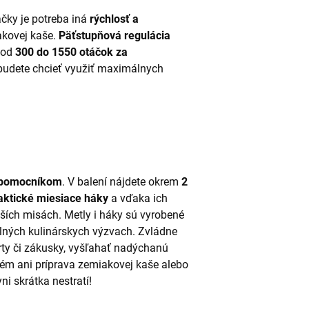
čky je potreba iná
rýchlosť a
akovej kaše.
Päťstupňová regulácia
 od
300 do 1550 otáčok za
 budete chcieť využiť maximálnych
 pomocníkom
. V balení nájdete okrem
2
aktické miesiace háky
a vďaka ich
bších misách. Metly i háky sú vyrobené
odolných kulinárskych výzvach. Zvládne
rty či zákusky, vyšľahať nadýchanú
lém ani príprava zemiakovej kaše alebo
ni skrátka nestratí!