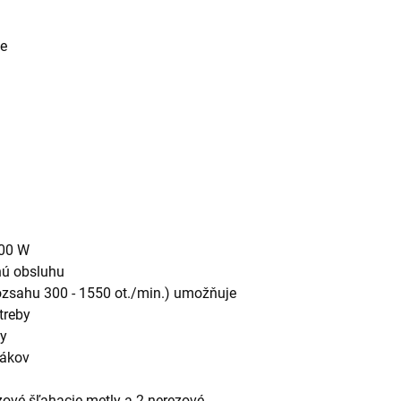
ie
300 W
nú obsluhu
rozsahu 300 - 1550 ot./min.) umožňuje
treby
ky
hákov
zové šľahacie metly a 2 nerezové