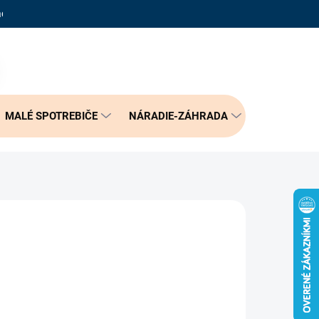
adené otázky
Reklamačný poriadok
Doprava a možnosť platby
PRÁZDNY KOŠÍK
NÁKUPNÝ
KOŠÍK
MALÉ SPOTREBIČE
NÁRADIE-ZÁHRADA
BÝVANIE