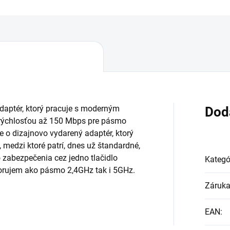
daptér, ktorý pracuje s moderným
Dod
 rýchlosťou až 150 Mbps pre pásmo
o dizajnovo vydarený adaptér, ktorý
medzi ktoré patrí, dnes už štandardné,
abezpečenia cez jedno tlačidlo
Kategó
orujem ako pásmo 2,4GHz tak i 5GHz.
Záruk
EAN
: