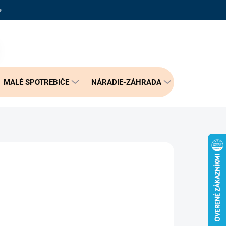
adené otázky
Reklamačný poriadok
Doprava a možnosť platby
PRÁZDNY KOŠÍK
NÁKUPNÝ
KOŠÍK
MALÉ SPOTREBIČE
NÁRADIE-ZÁHRADA
BÝVANIE