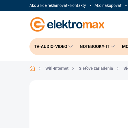
Prejsť
Ako a kde reklamovať - kontakty
Ako nakupovať
na
obsah
TV-AUDIO-VIDEO
NOTEBOOKY-IT
MO
Domov
Wifi-Internet
Sieťové zariadenia
Si
Neohodnotené
Podrobnosti hodnote