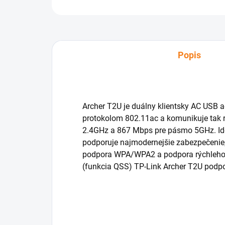
Popis
Archer T2U je duálny klientsky AC USB a
protokolom 802.11ac a komunikuje tak
2.4GHz a 867 Mbps pre pásmo 5GHz. Ide 
podporuje najmodernejšie zabezpečenie, 
podpora WPA/WPA2 a podpora rýchleho z
(funkcia QSS) TP-Link Archer T2U podp