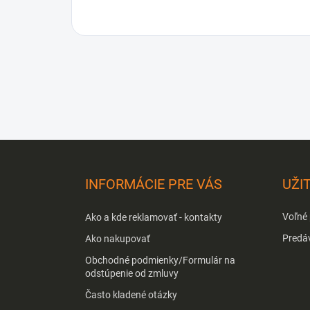
Z
á
p
INFORMÁCIE PRE VÁS
UŽI
ä
t
Voľné
Ako a kde reklamovať - kontakty
i
e
Predá
Ako nakupovať
Obchodné podmienky/Formulár na
odstúpenie od zmluvy
Často kladené otázky