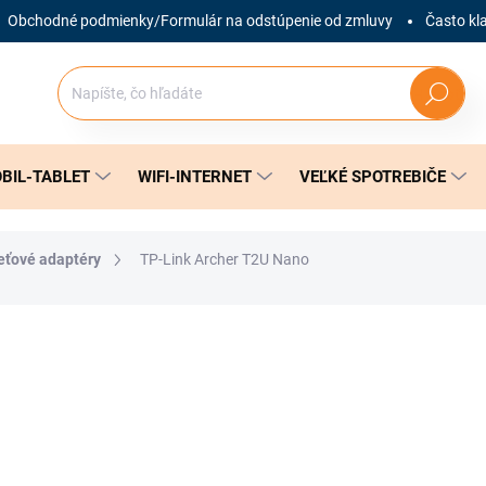
Obchodné podmienky/Formulár na odstúpenie od zmluvy
Často kl
Hľadať
BIL-TABLET
WIFI-INTERNET
VEĽKÉ SPOTREBIČE
eťové adaptéry
TP-Link Archer T2U Nano
nia
ZNAČKA:
TP-LINK
8,90 €
Jednotková
SKLADOM
(2 KS)
cena: