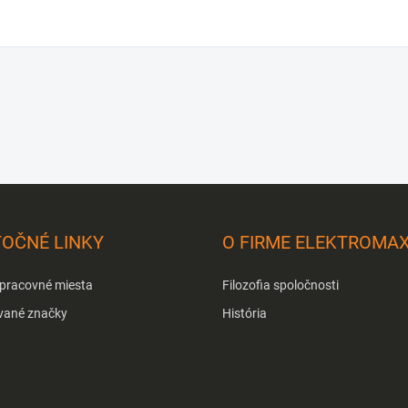
TOČNÉ LINKY
O FIRME ELEKTROMA
 pracovné miesta
Filozofia spoločnosti
vané značky
História