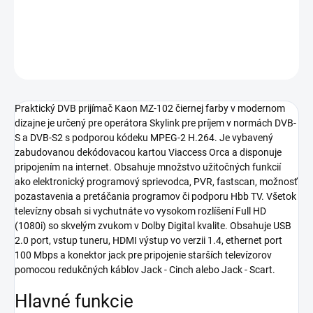
−
+
Pridať do košíka
OPÝTAŤ SA
Praktický DVB prijímač Kaon MZ-102 čiernej farby v modernom
dizajne je určený pre operátora Skylink pre príjem v normách DVB-
S a DVB-S2 s podporou kódeku MPEG-2 H.264. Je vybavený
zabudovanou dekódovacou kartou Viaccess Orca a disponuje
pripojením na internet. Obsahuje množstvo užitočných funkcií
ako elektronický programový sprievodca, PVR, fastscan, možnosť
pozastavenia a pretáčania programov či podporu Hbb TV. Všetok
televízny obsah si vychutnáte vo vysokom rozlíšení Full HD
(1080i) so skvelým zvukom v Dolby Digital kvalite. Obsahuje USB
2.0 port, vstup tuneru, HDMI výstup vo verzii 1.4, ethernet port
100 Mbps a konektor jack pre pripojenie starších televízorov
pomocou redukčných káblov Jack - Cinch alebo Jack - Scart.
Hlavné funkcie