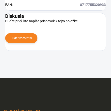
EAN
:
8717755320933
Diskusia
Buďte prvý, kto napíše príspevok k tejto položke.
Pridať komentár
Z
á
p
ä
t
i