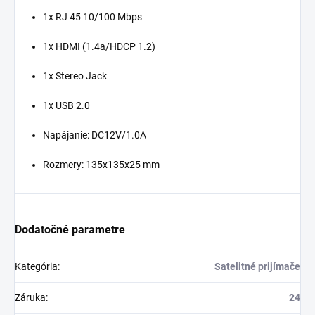
1x RJ 45 10/100 Mbps
1x HDMI (1.4a/HDCP 1.2)
1x Stereo Jack
1x USB 2.0
Napájanie: DC12V/1.0A
Rozmery: 135x135x25 mm
Dodatočné parametre
Kategória
:
Satelitné prijímače
Záruka
:
24