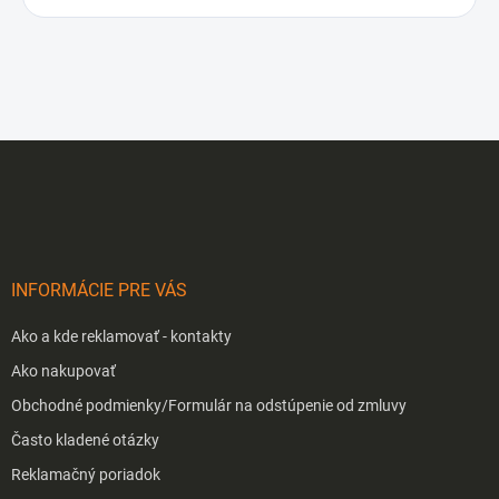
Z
á
p
ä
t
i
INFORMÁCIE PRE VÁS
e
Ako a kde reklamovať - kontakty
Ako nakupovať
Obchodné podmienky/Formulár na odstúpenie od zmluvy
Často kladené otázky
Reklamačný poriadok