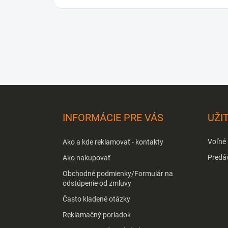
Z
á
p
INFORMÁCIE PRE VÁS
UŽI
ä
t
Voľné
Ako a kde reklamovať - kontakty
i
e
Predá
Ako nakupovať
Obchodné podmienky/Formulár na
odstúpenie od zmluvy
Často kladené otázky
Reklamačný poriadok