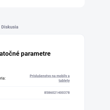
Diskusia
atočné parametre
Príslušenstvo na mobily a
ria
:
tablety
8586021400378