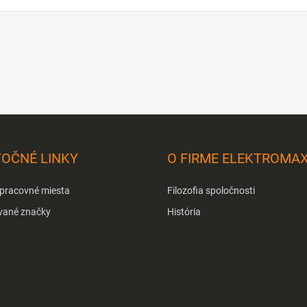
TOČNÉ LINKY
O FIRME ELEKTROMA
 pracovné miesta
Filozofia spoločnosti
vané značky
História