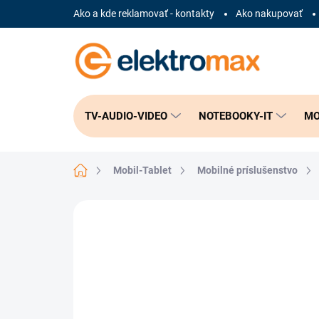
Prejsť
Ako a kde reklamovať - kontakty
Ako nakupovať
na
obsah
TV-AUDIO-VIDEO
NOTEBOOKY-IT
MO
Domov
Mobil-Tablet
Mobilné príslušenstvo
Neohodnotené
Podrobnosti hodnote