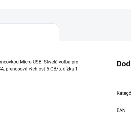
koncovkou Micro USB. Skvelá voľba pre
Dod
3A, prenosová rýchlosť 5 GB/s, dĺžka 1
Kategó
EAN
: