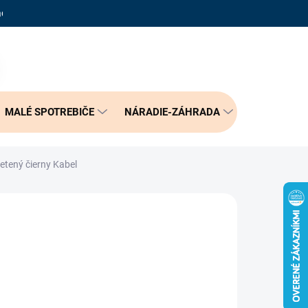
adené otázky
Reklamačný poriadok
Doprava a možnosť platby
PRÁZDNY KOŠÍK
NÁKUPNÝ
KOŠÍK
MALÉ SPOTREBIČE
NÁRADIE-ZÁHRADA
BÝVANIE
etený čierny Kabel