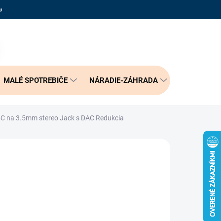
adené otázky
Reklamačný poriadok
Doprava a možnosť platby
PRÁZDNY KOŠÍK
NÁKUPNÝ
KOŠÍK
MALÉ SPOTREBIČE
NÁRADIE-ZÁHRADA
BÝVANIE
C na 3.5mm stereo Jack s DAC Redukcia