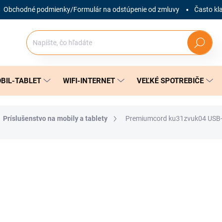
Obchodné podmienky/Formulár na odstúpenie od zmluvy
Často kl
Hľadať
BIL-TABLET
WIFI-INTERNET
VEĽKÉ SPOTREBIČE
Príslušenstvo na mobily a tablety
Premiumcord ku31zvuk04 USB-
nia
ZNAČKA:
PREMIUMCORD
9,99 €
Jednotková
SKLADOM
(3 KS)
cena: