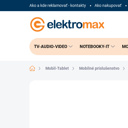
Prejsť
Ako a kde reklamovať - kontakty
Ako nakupovať
na
obsah
TV-AUDIO-VIDEO
NOTEBOOKY-IT
MO
Domov
Mobil-Tablet
Mobilné príslušenstvo
Neohodnotené
Podrobnosti hodnote