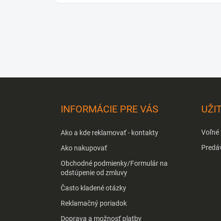
Z
á
p
INFORMÁCIE PRE VÁS
UŽI
ä
t
Voľné
Ako a kde reklamovať - kontakty
i
e
Predá
Ako nakupovať
Obchodné podmienky/Formulár na
odstúpenie od zmluvy
Často kladené otázky
Reklamačný poriadok
Doprava a možnosť platby