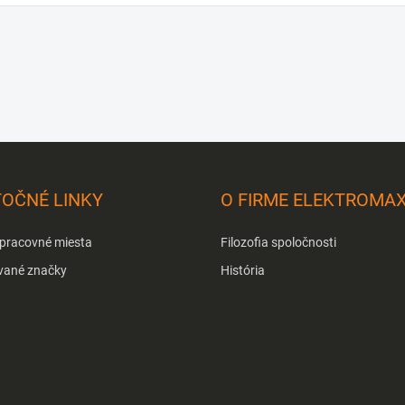
TOČNÉ LINKY
O FIRME ELEKTROMA
 pracovné miesta
Filozofia spoločnosti
vané značky
História