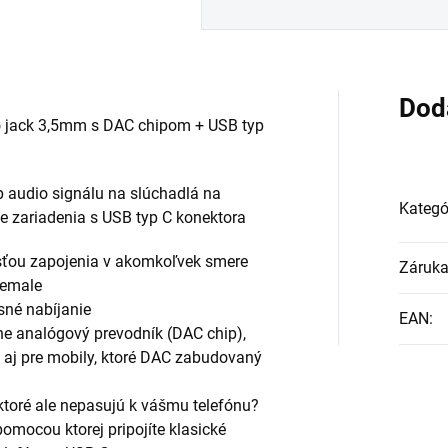
Dod
 jack 3,5mm s DAC chipom + USB typ
 audio signálu na slúchadlá na
Kategó
e zariadenia s USB typ C konektora
sťou zapojenia v akomkoľvek smere
Záruk
female
sné nabíjanie
EAN
:
ne analógový prevodník (DAC chip),
, aj pre mobily, ktoré DAC zabudovaný
 ktoré ale nepasujú k vášmu telefónu?
pomocou ktorej pripojíte klasické