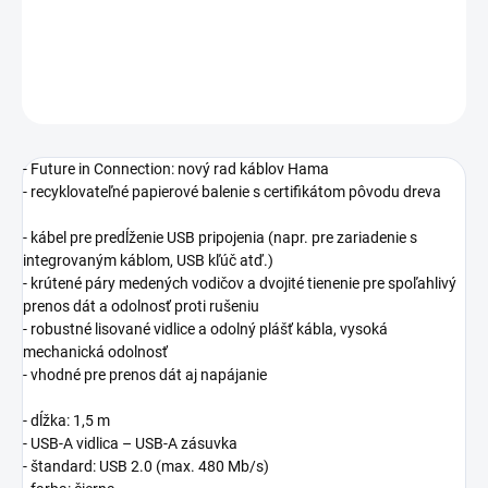
−
+
Pridať do košíka
OPÝTAŤ SA
- Future in Connection: nový rad káblov Hama
- recyklovateľné papierové balenie s certifikátom pôvodu dreva
- kábel pre predĺženie USB pripojenia (napr. pre zariadenie s
integrovaným káblom, USB kľúč atď.)
- krútené páry medených vodičov a dvojité tienenie pre spoľahlivý
prenos dát a odolnosť proti rušeniu
- robustné lisované vidlice a odolný plášť kábla, vysoká
mechanická odolnosť
- vhodné pre prenos dát aj napájanie
- dĺžka: 1,5 m
- USB-A vidlica – USB-A zásuvka
- štandard: USB 2.0 (max. 480 Mb/s)