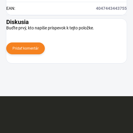
EAN
:
4047443443755
Diskusia
Buďte prvý, kto napíše príspevok k tejto položke.
Pridať komentár
Z
á
p
ä
t
i