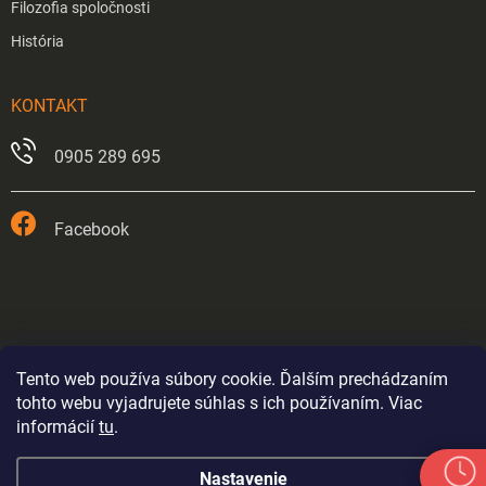
Filozofia spoločnosti
História
KONTAKT
0905 289 695
Facebook
Tento web používa súbory cookie. Ďalším prechádzaním
tohto webu vyjadrujete súhlas s ich používaním. Viac
informácií
tu
.
Prevádzka v Trnave je od 26.5.2026 trvale zatvorená.
Nastavenie
Eshop bude fungovať až do odvolania výpredajom