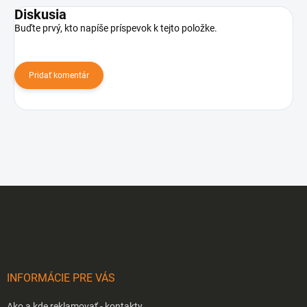
Diskusia
Buďte prvý, kto napíše príspevok k tejto položke.
Pridať komentár
Z
á
p
ä
t
i
INFORMÁCIE PRE VÁS
e
Ako a kde reklamovať - kontakty