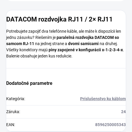
DATACOM rozdvojka RJ11 / 2× RJ11
Potrebujete zapojiť dva telefónne káble, ale máte k dispozícii len
jednu zásuvku? Riešením je
paralelná rozdvojka DATACOM so
samcom RJ-11
na jednej strane a
dvomi samicami
na druhej.
Všetky konektory majú
piny zapojené v konfigurácii x-1-2-3-4-x
.
Balenie obsahuje jeden kus redukcie.
Dodatočné parametre
Kategória
:
Príslušenstvo ku káblom
Záruka
:
24
EAN
:
8596250005343