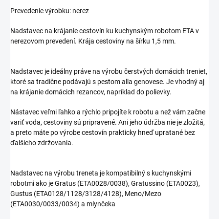
Prevedenie výrobku: nerez
Nadstavec na krájanie cestovín ku kuchynským robotom ETA v
nerezovom prevedení. Krája cestoviny na šírku 1,5 mm.
Nadstavec je ideálny práve na výrobu čerstvých domácich treniet,
ktoré sa tradične podávajú s pestom alla genovese. Je vhodný aj
na krájanie domácich rezancov, napríklad do polievky.
Nástavec veľmi ľahko a rýchlo pripojíte k robotu a než vám začne
variť voda, cestoviny sú pripravené. Ani jeho údržba nie je zložitá,
a preto máte po výrobe cestovín prakticky hneď upratané bez
ďalšieho zdržovania.
Nadstavec na výrobu treneta je kompatibilný s kuchynskými
robotmi ako je Gratus (ETA0028/0038), Gratussino (ETA0023),
Gustus (ETA0128/1128/3128/4128), Meno/Mezo
(ETA0030/0033/0034) a mlynčeka