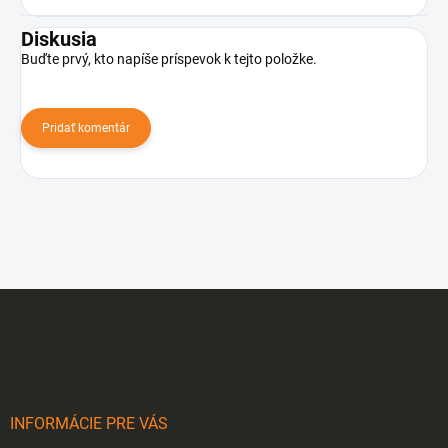
Diskusia
Buďte prvý, kto napíše príspevok k tejto položke.
Pridať komentár
Z
á
p
ä
t
i
INFORMÁCIE PRE VÁS
e