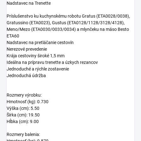
Nadstavec na Trenette
Príslušenstvo ku kuchynskému robotu Gratus (ETA0028/0038),
Gratussino (ETA0023), Gustus (ETA0128/1128/3128/4128),
Meno/Mezo (ETA0030/0033/0034) a mlynčeku na mäso Besto
ETA60
Nadstavec na pretláčanie cestovín
Nerezové prevedenie
Krája cestoviny široké 1,5 mm
Ideálna na prípravu trenette a úzkych rezancov
Jednoduché a rýchle zostavenie
Jednoduchá údržba
Rozmery výrobku:
Hmotnosť (kg): 0.730
Výška (cm): 5.50
Šírka (cm): 19.50
Hĺbka (cm): 9.00
Rozmery balenia: