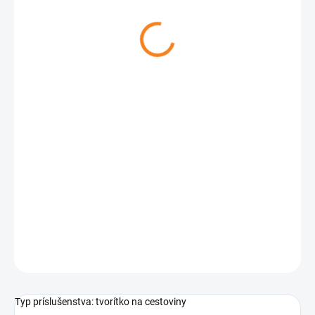
89 €
Jednotková
SKLADOM
(1 KS)
cena:
−
+
Pridať do košíka
OPÝTAŤ SA
Typ príslušenstva: tvorítko na cestoviny