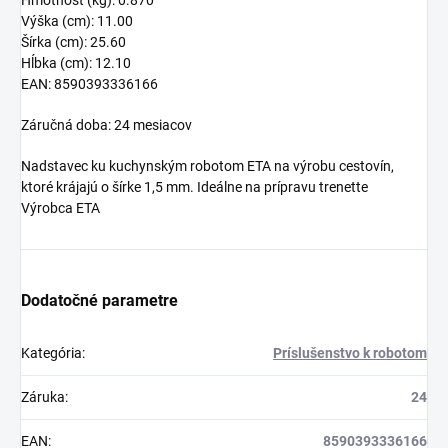
Hmotnosť (kg): 0.870
Výška (cm): 11.00
Šírka (cm): 25.60
Hĺbka (cm): 12.10
EAN: 8590393336166
Záručná doba: 24 mesiacov
Nadstavec ku kuchynským robotom ETA na výrobu cestovín,
ktoré krájajú o šírke 1,5 mm. Ideálne na prípravu trenette
Výrobca ETA
Dodatočné parametre
Kategória
:
Príslušenstvo k robotom
Záruka
:
24
EAN
:
8590393336166