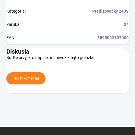
Kategória
:
Predlžovačky 240V
Záruka
:
24
EAN
:
8595092107000
Diskusia
Buďte prvý, kto napíše príspevok k tejto položke.
Pridať komentár
Z