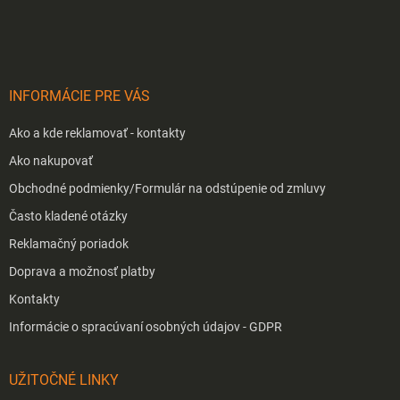
á
p
ä
t
i
INFORMÁCIE PRE VÁS
e
Ako a kde reklamovať - kontakty
Ako nakupovať
Obchodné podmienky/Formulár na odstúpenie od zmluvy
Často kladené otázky
Reklamačný poriadok
Doprava a možnosť platby
Kontakty
Informácie o spracúvaní osobných údajov - GDPR
UŽITOČNÉ LINKY