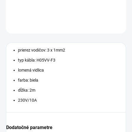
−
+
Pridať do košíka
OPÝTAŤ SA
prierez vodičov: 3 x 1mm2
typ kábla: H05VV-F3
lomená vidlica
farba: biela
dĺžka: 2m
230V/10A
Dodatočné parametre