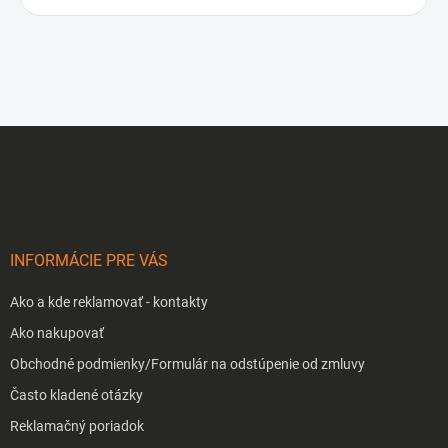
Z
á
p
ä
t
i
INFORMÁCIE PRE VÁS
e
Ako a kde reklamovať - kontakty
Ako nakupovať
Obchodné podmienky/Formulár na odstúpenie od zmluvy
Často kladené otázky
Reklamačný poriadok