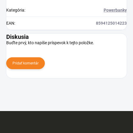
Kategória
:
Powerbanky
EAN
:
8594125014223
Diskusia
Buďte prvý, kto napíše príspevok k tejto položke.
Pridať komentár
Z
á
p