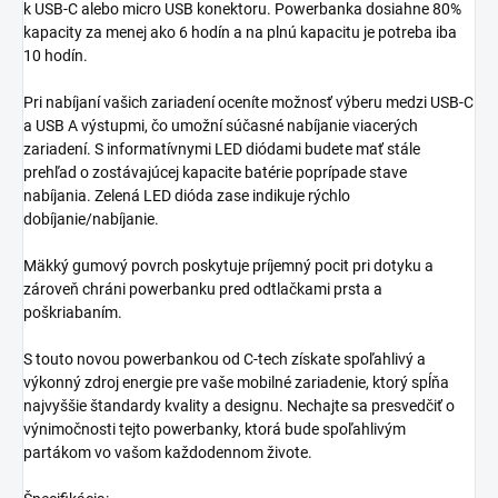
k USB-C alebo micro USB konektoru. Powerbanka dosiahne 80%
kapacity za menej ako 6 hodín a na plnú kapacitu je potreba iba
10 hodín.
Pri nabíjaní vašich zariadení oceníte možnosť výberu medzi USB-C
a USB A výstupmi, čo umožní súčasné nabíjanie viacerých
zariadení. S informatívnymi LED diódami budete mať stále
prehľad o zostávajúcej kapacite batérie poprípade stave
nabíjania. Zelená LED dióda zase indikuje rýchlo
dobíjanie/nabíjanie.
Mäkký gumový povrch poskytuje príjemný pocit pri dotyku a
zároveň chráni powerbanku pred odtlačkami prsta a
poškriabaním.
S touto novou powerbankou od C-tech získate spoľahlivý a
výkonný zdroj energie pre vaše mobilné zariadenie, ktorý spĺňa
najvyššie štandardy kvality a designu. Nechajte sa presvedčiť o
výnimočnosti tejto powerbanky, ktorá bude spoľahlivým
partákom vo vašom každodennom živote.