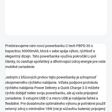
cena:
−
+
Pridať do košíka
OPÝTAŤ SA
Predstavujeme vám novú powerbanku C-tech PBPD-30 s
kapacitou 30000mAh, ktorá v sebe spája výkon, rýchlosť a
elegantný dizajn. Táto powerbanka využíva pokročilé Li-pol
články, čo zaisťuje spoľahlivý a dlhotrvajúci zdroj energie pre vaše
mobilné zariadenie.
Jedným z kľúcových prvkov tejto powerbanky je schopnosť
obojsmerného rýchleho nabíjania. Vďaka podpore protokolu
rýchleho nabíjania Power Delivery a Quick Charge 3.0 môžete
rýchlo dobíjať nielen svoju powerbanku, ale aj vaše pripojené
zariadenie. S vstupmi USB C a micro USB je nabíjanie ľahké a
flexibilné. Pre dosiahnutie optimálneho výkonu je potrebné použiť
externý zdroj s minimálne 18W (nie je súčasťou balenia) pripojený