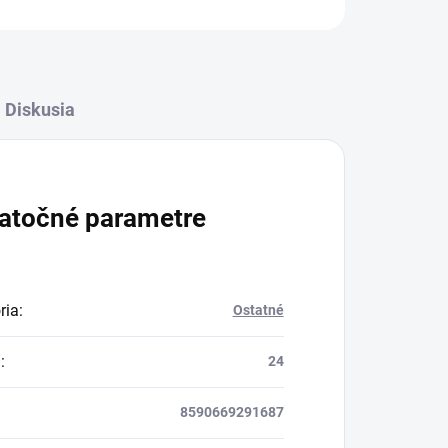
Diskusia
atočné parametre
ria
:
Ostatné
a
:
24
8590669291687