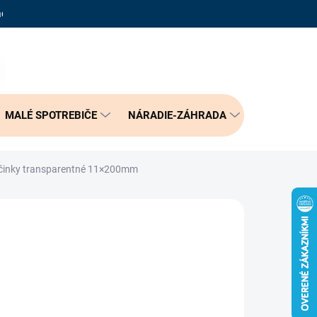
adené otázky
Reklamačný poriadok
Doprava a možnosť platby
PRÁZDNY KOŠÍK
NÁKUPNÝ
KOŠÍK
MALÉ SPOTREBIČE
NÁRADIE-ZÁHRADA
BÝVANIE
činky transparentné 11×200mm