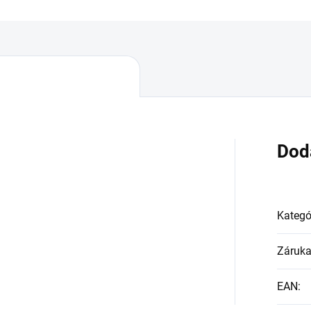
Dod
Kategó
Záruk
EAN
: