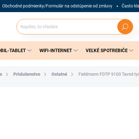
Obchodné podmienky/Formulár na odstúpenie od zmluvy
Často kl
Hľadať
BIL-TABLET
WIFI-INTERNET
VEĽKÉ SPOTREBIČE
vo
Príslušenstvo
Ostatné
Fieldmann FDTP 9100 Tavné ty
nia
ZNAČKA:
FIELDMANN
3,75 €
Jednotková
SKLADOM
(3 KS)
cena: