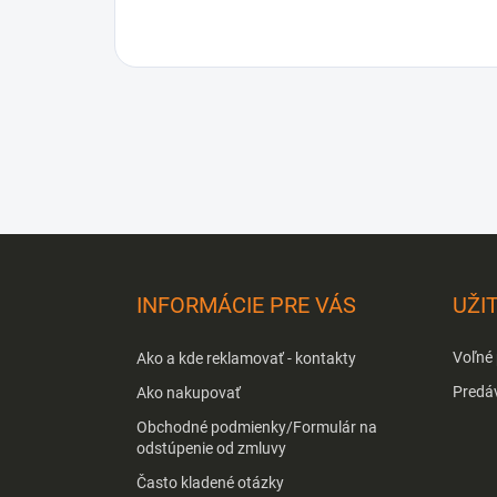
Z
á
p
INFORMÁCIE PRE VÁS
UŽI
ä
t
Voľné
Ako a kde reklamovať - kontakty
i
e
Predá
Ako nakupovať
Obchodné podmienky/Formulár na
odstúpenie od zmluvy
Často kladené otázky