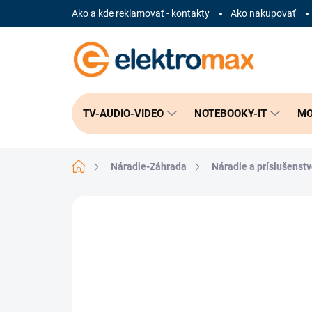
Prejsť
Ako a kde reklamovať - kontakty
Ako nakupovať
na
obsah
TV-AUDIO-VIDEO
NOTEBOOKY-IT
MO
Domov
Náradie-Záhrada
Náradie a príslušenst
Neohodnotené
Podrobnosti hodnote