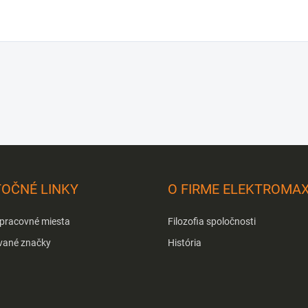
TOČNÉ LINKY
O FIRME ELEKTROMA
 pracovné miesta
Filozofia spoločnosti
vané značky
História