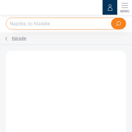
Prejsť
na
obsah
Hľadať
Náradie
Neohodnotené
Podrobnosti hodnotenia
ZNAČKA:
CABELCON