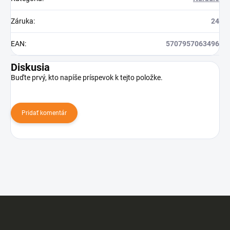
Záruka
:
24
EAN
:
5707957063496
Diskusia
Buďte prvý, kto napíše príspevok k tejto položke.
Pridať komentár
Z
á
p