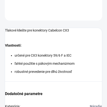
−
+
Pridať do košíka
OPÝTAŤ SA
Tlakové kliešte pre konektory Cabelcon CX3
Vlastnosti:
určené pre CX3 konektory 59/6 F a IEC
ľahké použitie s pákovým mechanizmom
robustné prevedenie pre dlhú životnosť
Dodatočné parametre
Kategória
:
Náradie