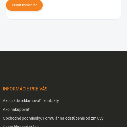
Pridať komentár
Z
á
p
ä
t
i
INFORMÁCIE PRE VÁS
e
Ako a kde reklamovať - kontakty
Ako nakupovať
Obchodné podmienky/Formulár na odstúpenie od zmluvy
Často kladené otázky