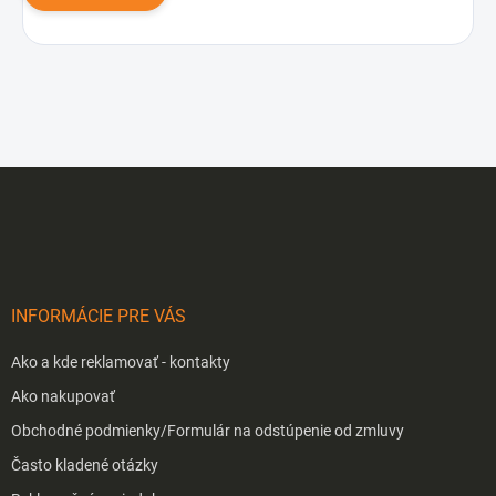
Z
á
p
ä
t
i
INFORMÁCIE PRE VÁS
e
Ako a kde reklamovať - kontakty
Ako nakupovať
Obchodné podmienky/Formulár na odstúpenie od zmluvy
Často kladené otázky