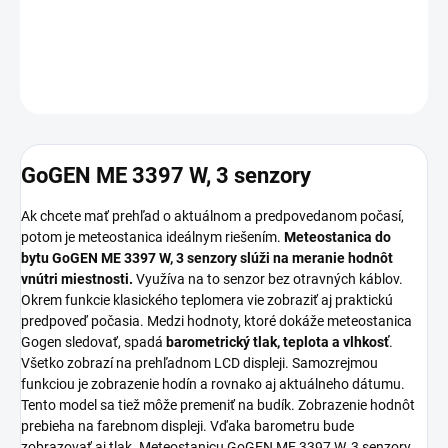
−
+
Pridať do košíka
OPÝTAŤ SA
GoGEN ME 3397 W, 3 senzory
Ak chcete mať prehľad o aktuálnom a predpovedanom počasí,
potom je meteostanica ideálnym riešením.
Meteostanica do
bytu
GoGEN ME 3397 W, 3 senzory
slúži na meranie hodnôt
vnútri miestnosti.
Využíva na to senzor bez otravných káblov.
Okrem funkcie klasického teplomera vie zobraziť aj praktickú
predpoveď počasia. Medzi hodnoty, ktoré dokáže meteostanica
Gogen sledovať, spadá
barometrický tlak, teplota a vlhkosť
.
Všetko zobrazí na prehľadnom LCD displeji. Samozrejmou
funkciou je zobrazenie hodín a rovnako aj aktuálneho dátumu.
Tento model sa tiež môže premeniť na budík. Zobrazenie hodnôt
prebieha na farebnom displeji. Vďaka barometru bude
zobrazovať aj tlak. Meteostanicu GoGEN ME 3397 W, 3 senzory