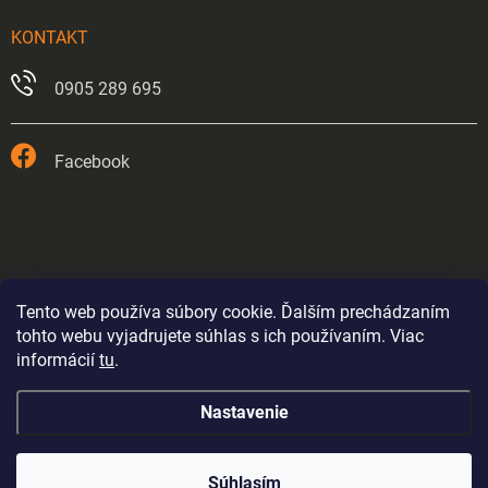
KONTAKT
0905 289 695
Facebook
Tento web používa súbory cookie. Ďalším prechádzaním
tohto webu vyjadrujete súhlas s ich používaním. Viac
informácií
tu
.
Prevádzka v Trnave je od 26.5.2026 trvale zatvorená.
Nastavenie
Eshop bude fungovať až do odvolania výpredajom
tovaru - ceny sa budú postupne nastavovať. Položky kde
je stav skladu označený (1ks) mohli byť rozbalené alebo
Copyright 2026
Elektromax.sk
. Všetky práva vyhradené.
vystavené na predajni. Na tovar je štandardne 2 ročná
Súhlasím