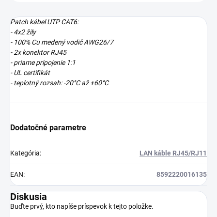
Patch kábel UTP CAT6:
- 4x2 žily
- 100% Cu medený vodič AWG26/7
- 2x konektor RJ45
- priame pripojenie 1:1
- UL certifikát
- teplotný rozsah: -20°C až +60°C
Dodatočné parametre
Kategória
:
LAN káble RJ45/RJ11
EAN
:
8592220016135
Diskusia
Buďte prvý, kto napíše príspevok k tejto položke.