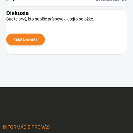
Diskusia
Buďte prvý, kto napíše príspevok k tejto položke.
Pridať komentár
Z
á
p
ä
t
i
INFORMÁCIE PRE VÁS
e