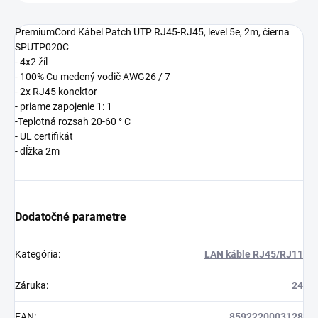
PremiumCord Kábel Patch UTP RJ45-RJ45, level 5e, 2m, čierna
SPUTP020C
- 4x2 žíl
- 100% Cu medený vodič AWG26 / 7
- 2x RJ45 konektor
- priame zapojenie 1: 1
-Teplotná rozsah 20-60 ° C
- UL certifikát
- dĺžka 2m
Dodatočné parametre
Kategória
:
LAN káble RJ45/RJ11
Záruka
:
24
EAN
:
8592220003128