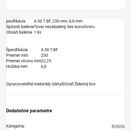
OPÝTAŤ SA
pecifikácia
A 30 T BF, 230 mm, 6,0 mm
Spôsob balenia
Tovar nezabalený, bez eurootvoru
Obsah balenia
1 ks
Špecifikácia
A 30 T BF
Priemer mm
230
Priemer otvoru mm
22,23
Hrúbka mm
6,0
Opracovateľné materiály (detail)
Oceľ/Železný kov
Dodatočné parametre
Kategória
:
Kotúče