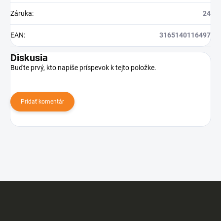
Záruka
:
24
EAN
:
3165140116497
Diskusia
Buďte prvý, kto napíše príspevok k tejto položke.
Pridať komentár
Z
á
p
ä