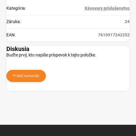
Kategória
:
Kávovary príslušenstvo
Záruka
:
24
EAN
:
7610917242252
Diskusia
Buďte prvý, kto napíše príspevok k tejto položke.
Pridať komentár
Z
á