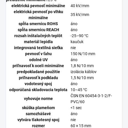
elektrická pevnosť minimálne
40 kV/mm
elektrická pevnosť po vlhku
35 kV/mm
minimálne
spĺňa smernicu ROHS
áno
spĺňa smernicu REACH
áno
rozsah inštalačných teplôt
-25–90 °C
materiál lepidla
kaučuk
integrovaná textilná sieťka
nie
pevnosť v ťahu
150 N/10 mm
odolné UV
áno
priľnavosť k oceli minimálne
1,8 N/10 mm
predpokladané použitie
izolácia káblov
priľnavosť k podkladu
1,5 N/10 mm
vodotesný spoj
áno
odporúčaná skladovacia teplota
10–45 °C
ČSN EN 60454-3-1-2/F-
vyhovuje norme
PVC/60
skúška plameňom
<1 sec
samozhášavé
áno
vytvára tlakotesný spoj
nie
rozmer
60 × 15 mm