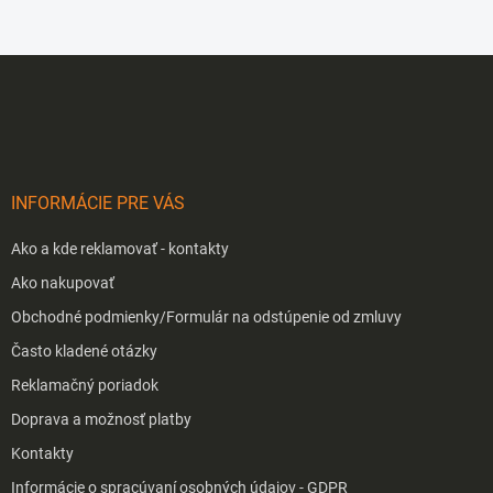
Z
á
p
ä
t
i
INFORMÁCIE PRE VÁS
e
Ako a kde reklamovať - kontakty
Ako nakupovať
Obchodné podmienky/Formulár na odstúpenie od zmluvy
Často kladené otázky
Reklamačný poriadok
Doprava a možnosť platby
Kontakty
Informácie o spracúvaní osobných údajov - GDPR