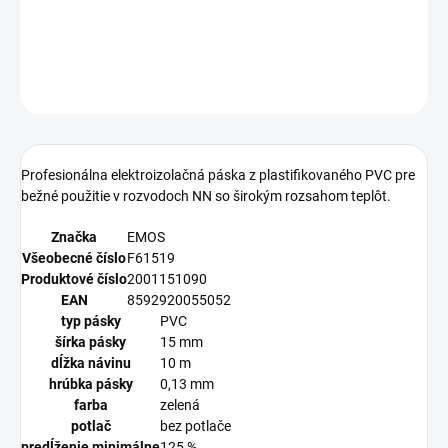
−
+
Pridať do košíka
OPÝTAŤ SA
Profesionálna elektroizolačná páska z plastifikovaného PVC pre
bežné použitie v rozvodoch NN so širokým rozsahom teplôt.
Značka
EMOS
Všeobecné číslo
F61519
Produktové číslo
2001151090
EAN
8592920055052
typ pásky
PVC
šírka pásky
15 mm
dĺžka návinu
10 m
hrúbka pásky
0,13 mm
farba
zelená
potlač
bez potlače
predĺženie minimálne
125 %